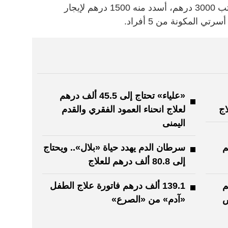
• أعمل في إحدى الجهات الخاصة براتب 3000 درهم، أسدد منه 1500 درهم لإيجار
ي المكونة من 5 أفراد.
«علياء» تحتاج إلى 45.5 ألف درهم
لعلاج انحناء العمود الفقري والقدم
اليمنى
درهم
سرطان الدم يهدد حياة «بلال».. ويحتاج
إلى 80.8 ألف درهم للعلاج
درهم
139.1 ألف درهم فاتورة علاج الطفل
ض
«آدم» من «الصرع»