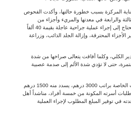
عناية المركزة بسبب خطورة حالتها، وأكدت الفحوص
ثالثة والرابعة في معدتها والمريء وأجزاء من
جسدها، وأخبرنا الطبيب المعالج أنها تحتاج إلى إجراء عملية جراحية عاجلة بقيمة 40 ألفاً
هير الأجزاء المحترقة، وإزالة الجلد الذائب، وزراعة
دير الكلي، وكلما أفاقت يتعالى صراخها من شدة
ستمرة، حتى لا تؤدي شدة الألم إلى صدمة عصبية
وأشار إلى أنه يعمل في إحدى الجهات الخاصة براتب 3000 درهم، يسدد منه 1500 درهم
متطلبات أسرته المكونة من خمسة أفراد، مناشداً أهل
ه في توفير المبلغ المطلوب لإجراء العملية