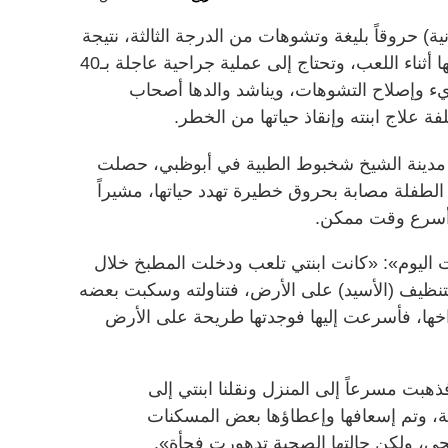
ية) حروقاً بليغة وتشوهات من الدرجة الثالثة، نتيجة
تناولها مادة حارقة وسكبها على جسمها أثناء اللعب، وتحتاج إلى عملية جراحية عاجلة بـ40
ة والمريء وإصلاح التشوهات، ويناشد والدها أصحاب
ة علاج ابنته وإنقاذ حياتها من الخطر.
دينة الشيخ شخبوط الطبية في أبوظبي، حصلت
الطفلة مصابة بحروق خطيرة تهدد حياتها، مشيراً
ل أسرع وقت ممكن.
ات اليوم»: «كانت ابنتي تلعب ودخلت المطبخ خلال
تنظيف (الأسيد) على الأرض، فتناولته وسكبت بعضه
ا، فأسرعت إليها فوجدتها طريحة على الأرض
بت مسرعاً إلى المنزل ونقلنا ابنتي إلى
، وتم إسعافها وإعطاؤها بعض المسكنات
ي، ولكن حالتها الصحية تدهورت فجأة».