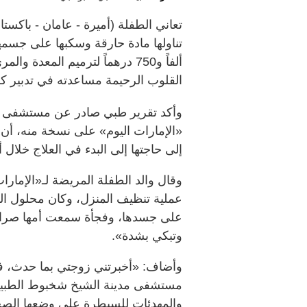
تعاني الطفلة (أميرة - عامان - باكستان
ألفاً و750 درهماً لترميم المعد
القلوب الرحيمة مساعدته في تدبير كلف
وأكد تقرير طبي صادر عن مستشفى م
«الإمارات اليوم» على نسخة منه، أن 
إلى حاجتها إلى البدء في العلاج خلا
وقال والد الطفلة المريضة لـ«الإمار
عملية تنظيف المنزل، وكان محلول ال
على جسدها، وفجأة سمعت أمها صراخه
وتبكي بشدة».
وأضاف: «أخبرتني زوجتي بما حدث، فذه
مستشفى مدينة الشيخ شخبوط الطبية
والمهدئات للسيطرة على وضعها الصح