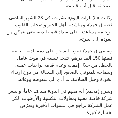
الصحيفة قبل أيام قليلة».
وكانت «الإمارات اليوم» نشرت، في 28 الشهر الماضي،
قصة (محمد)، ومناشدته أهل الخير وأصحاب القلوب
الرحيمة مساعدته على سداد قيمة الدية، حتى يتمكن من
العودة إلى أسرته.
ويقضي (محمد) عقوبة السجن على ذمة الدية، البالغة
قيمتها 150 ألف درهم، نتيجة تسببه في موت عامل
بالخطأ، من خلال إهماله وعدم قيامه بواجبات عمله،
وسماحه للمتوفى بالصعود إلى السقالة من دون ارتداء
الخوذة وحبل السلامة، ما أدى إلى سقوطه ووفاته.
وشرح (محمد) أنه مقيم في الدولة منذ 11 عاماً، وأسس
شركة خاصة معنية بمقاولات التكسية والأرضيات، لكن
عمل الشركة تراجع في السنوات الأخيرة وتعرّض
لخسارة كبيرة.