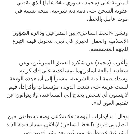
المترتبة على (محمد - سوري - 34 عاماً) الذي يقضي
عقوبة السجن على ذمة دية شرعية، نتيجة تسببه في
موت عامل بالخطأ.
ونسّق «الخط الساخن» بين المتبرعَين ودائرة الشؤون
الإسلامية والعمل الخيري في دبي، لتحويل قيمة التبرع
للجهة المتخصصة.
وأعرب (محمد) عن شكره العميق للمتبرعَين، وعن
سعادته البالغة لمبادرتهما بمساعدته على فك كربته
وسداد قيمة الدية الشرعية، مشيراً إلى أن «هذه الوقفة
ليست غريبة على شعب الدولة، مؤسساتٍ وأفراداً، فهم
لا ينسون أي شخص يحتاج إلى المساعدة، ولا يتوانون عن
تقديم العون له».
وقال لـ«الإمارات اليوم»: «لا يمكنني وصف سعادتي حين
اتصل بي فريق (الخط الساخن) لإبلاغي بسداد قيمة الدية
الشرعية عن طريق متبرعَين بعد نشر قصتي في