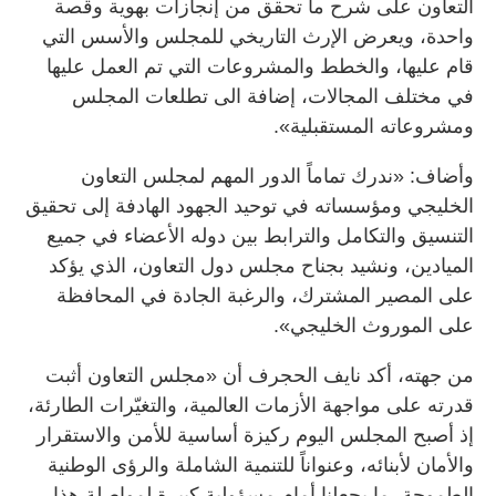
التعاون على شرح ما تحقق من إنجازات بهوية وقصة
واحدة، ويعرض الإرث التاريخي للمجلس والأسس التي
قام عليها، والخطط والمشروعات التي تم العمل عليها
في مختلف المجالات، إضافة الى تطلعات المجلس
ومشروعاته المستقبلية».
وأضاف: «ندرك تماماً الدور المهم لمجلس التعاون
الخليجي ومؤسساته في توحيد الجهود الهادفة إلى تحقيق
التنسيق والتكامل والترابط بين دوله الأعضاء في جميع
الميادين، ونشيد بجناح مجلس دول التعاون، الذي يؤكد
على المصير المشترك، والرغبة الجادة في المحافظة
على الموروث الخليجي».
من جهته، أكد نايف الحجرف أن «مجلس التعاون أثبت
قدرته على مواجهة الأزمات العالمية، والتغيّرات الطارئة،
إذ أصبح المجلس اليوم ركيزة أساسية للأمن والاستقرار
والأمان لأبنائه، وعنواناً للتنمية الشاملة والرؤى الوطنية
الطموحة، ما يجعلنا أمام مسؤولية كبيرة لمواصلة هذا