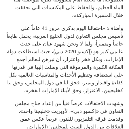
البناء العظيم، والحفاظ على المكتسبات التي تحققت
خلال المسيرة المباركة».
وأضاف: «احتفالنا اليوم بذكرى مرور 41 عاماً على
تأسيس مجلس التعاون لدول الخليج العربية، يحمل طابعاً
خاصاً ومتميزاً، ولما لا ونحن شهود عيان على حدث
عالمي كبير هو (إكسبو 2020 دبي)، حيث استطاعت دولة
الإمارات، وبكل فخر واعتزاز، أن تبرهن للعالم أجمع
المكانة الكبيرة والمرموقة التي وصلت إليها في قدرتها
على استضافة وتنظيم الأحداث والمناسبات العالمية بكل
كفاءة واقتدار وتميز، فحق لنا في دول المجلس، وحق لنا
كخليجيين، الاعتزاز، وحق لأبناء الإمارات الفخر».
وشهدت الاحتفالات عرضاً فنياً من إعداد جناح مجلس
التعاون في «إكسبو دبي»، لأوبريت «خليجنا واحد».
وقدمت فرقة التلفزيون للفنون عرضاً عكس عمق
العلاقات بين الدول الست للمجلس: (الإمارات،