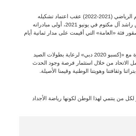
استهل اتحاد الإمارات للصقور الموسم الرياضي (2021-2022) عقب اعتماد تشكيله
برئاسة سمو الشيخ أحمد بن محمد بن راشد آل مكتوم في يونيو 2021، أولى مبادراته
قور فئة «العامة» التي أقيمت على مدار ثمانية أيام
ونجح الاتحاد في عقد الشراكة المثمرة مع «إكسبو 2020 دبي» لرعاية بطولات الصيد
 الاتحاد من خلال استثمار فرصة وجود الحدث
ثنا وثقافتنا وهويتنا الوطنية وقيمنا الأصيلة.
كل من ينتمي لهذا الوطن لكونها رياضة الأجداد