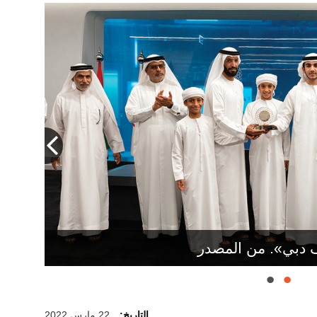
ف دبي». من المصدر
التاريخ:
22 مارس 2022