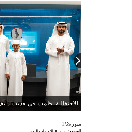
الاحتفالية نظمت في «ديب داي
صورة
1/2
المصدر:
دبي ■ الإمارات اليوم