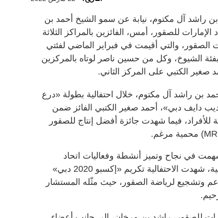
ن راشد آل مكتوم، نيابة عن سمو الشيخ أحمد بن
لإمارات للصقور، أمس، الفائزين بالمراكز الثلاثة
ات الصقور، والتي أقيمت في فبراير الماضي لفئتي
شيوخ - العامة)، إذ تم تكريم (M7) بفئة الشيوخ، وكل من حسين ناصر لوتاه بالمركزين
د صغير الكتبي على المركز الثاني.
د بن راشد آل مكتوم، خلال احتفالية بطولة «درع
ت في «ديب دايف دبي»، أحمد صغير الكتبي الفائز ضمن
 للأفراد، فيما شهدت جائزة أفضل إنتاج للصقور
سهمت في نجاح وتميز أنشطة وفعاليات اتحاد
الإمارات للصقور خلال المرحلة الماضية، شهدت الاحتفالية تكريم «إكسبو 2020 دبي»
دعم وتشجيع لرياضة الصقور، حيث مثّله المستشار
حيم.
مارات للصقور، راشد بن مرخان، إلى جانب أعضاء