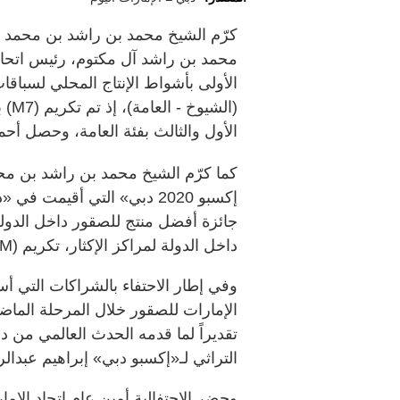
كرّم الشيخ محمد بن راشد بن محمد ب
محمد بن راشد آل مكتوم، رئيس اتحاد ا
الأولى بأشواط الإنتاج المحلي لسباق
(ال
الأول والثالث بفئة العامة، وحصل أحم
كما كرّم الشيخ محمد بن راشد بن محم
إكسبو 2020 دبي» التي أقيم
جائزة أفضل منتج للصقور داخل الدولة
داخل الدولة لمراكز الإكثار، تكريم (MRM) محمية مرغم.
وفي إطار الاحتفاء بالشراكات التي أ
تقديراً لما قدمه الحدث العالمي من 
التراثي لـ«إكسبو دبي» إبراهيم عبدالر
وحضر الاحتفالية أمين عام اتحاد الإ