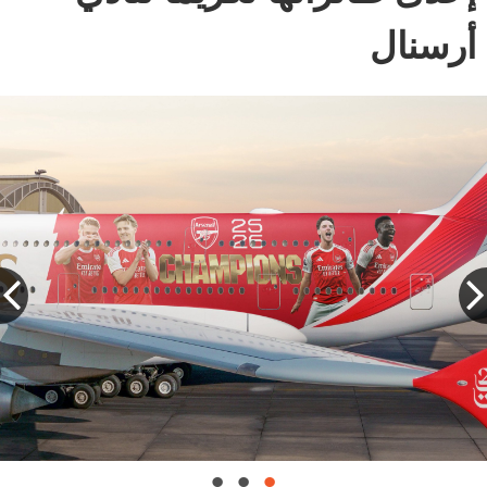
أرسنال