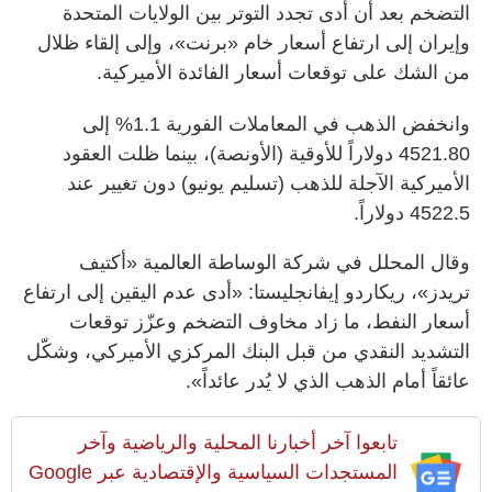
التضخم بعد أن أدى تجدد ‌التوتر بين الولايات ​المتحدة
وإيران إلى ارتفاع أسعار خام «برنت»، وإلى إلقاء ظلال
من الشك على توقعات أسعار الفائدة الأميركية.
وانخفض الذهب في المعاملات الفورية 1.1% إلى
4521.80 دولاراً للأوقية (الأونصة)، بينما ظلت العقود
الأميركية الآجلة للذهب (تسليم يونيو) دون تغيير عند
4522.5 دولاراً.
وقال المحلل في شركة الوساطة العالمية «أكتيف
تريدز»، ريكاردو إيفانجليستا: «أدى عدم اليقين إلى ارتفاع
أسعار النفط، ما زاد مخاوف التضخم وعزّز توقعات
التشديد النقدي من قبل البنك المركزي الأميركي، وشكّل
عائقاً أمام الذهب الذي لا يُدر عائداً».
تابعوا آخر أخبارنا المحلية والرياضية وآخر
المستجدات السياسية والإقتصادية عبر Google