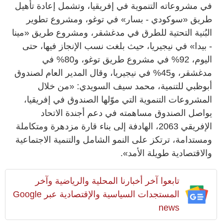
في مشروعاته التنموية في إفريقيا، وتشمل إعادة تأهيل
طريق «سوكودي - بسار» في توغو، ومشروع تطوير
البُنية التحتية للطرق في مدغشقر، ومشروع طريق «مينا
- بيدا» في نيجيريا، حيث بلغت نسب الإنجاز فيها، حتى
اليوم، 92% في مشروع طريق توغو، و80% في
مدغشقر، و45% في نيجيريا، وقال المدير العام لصندوق
أبوظبي للتنمية، محمد سيف السويدي: «من خلال
المشروعات التنموية التي موّلها الصندوق في إفريقيا،
يواصل الصندوق مساهمته في دعم أجندة الاتحاد
الإفريقي 2063، الهادفة إلى بناء قارة مزدهرة ومتكاملة
ومستدامة، ترتكز على النمو الشامل والتنمية الاجتماعية
والاقتصادية طويلة الأمد».
تابعوا آخر أخبارنا المحلية والرياضية وآخر
المستجدات السياسية والإقتصادية عبر Google
news