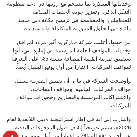
وخدماتها المبتكرة بما ينسجم مع رؤيتها في دعم منظومة
التنقّل الذكي، وتعزيز جودة الخدمات المقدّمة
للمتعاملين، والمساهمة في ترسيخ مكانة دبي مدينةً
رائدة في الحلول المرورية المتكاملة والمستدامة.
من جهتها، أعلنت شركة «باركن» أكبر مزوّد لمرافق
وخدمات المواقف العامة المرسمة في إمارة دبي، أنها
ستطبق ضريبة القيمة المضافة بنسبة 5% على التعرفة
لمواقف المركبات، اعتباراً من أول يونيو المقبل أيضاً.
وأوضحت الشركة في بيان، أن تطبيق الضريبة يشمل
مواقف المركبات الجانبية، ومواقف الساحات،
والاشتراكات الموسمية والتصاريح وحجوزات مواقف
المركبات.
وأشارت إلى أنه في إطار استراتيجية «دبي اللانقدية لعام
2026»، سيتم تدريجياً إيقاف قبول المدفوعات النقدية
عبر أجهزة دفع المواقف، اعتباراً من أول يونيو، مع