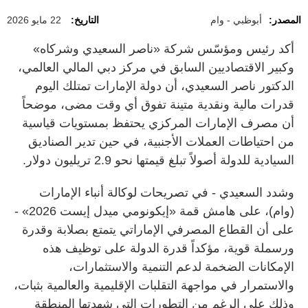
المصدر:
أبوظبي - وام
التاريخ:
22 مايو 2026
أكد رئيس ومؤسّس شركة «ناصر السعيدي وشركاه»
وكبير الاقتصاديين السابق في مركز دبي المالي العالمي،
الدكتور ناصر السعيدي، أن دولة الإمارات تمتلك اليوم
قدرات مالية ونقدية متينة تفوق أي وقت مضى، موضحاً
أن مصرف الإمارات المركزي يحتفظ بمستويات قياسية
من احتياطات العملات الأجنبية، في حين تدير الصناديق
السيادية للدولة أصولاً تبلغ قيمتها نحو 2.9 تريليون دولار.
وشدد السعيدي - في تصريحات لوكالة أنباء الإمارات
(وام)، على هامش قمة «إيكونومي ميدل إيست 2026» -
على أن القطاع المصرفي الإماراتي يتمتع بصلابة وقدرة
ورسملة قوية، مؤكداً قدرة الدولة على توظيف هذه
الإمكانات الضخمة لدعم التنمية والاستثمارات،
والاستمرار في مواجهة التقلبات الإقليمية والعالمية بثبات،
وذلك على الرغم من التطورات التي شهدتها المنطقة