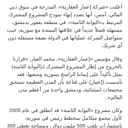
أعلنت «شركة إعمار العقارية»، المدرجة في سوق دبي
المالي، أمس، أنها بصدد إنهاء نموذج المشروع المشترك
المرتبط بـ«البوابة الثامنة»، في منطقة يعفور بدمشق،
مستهلة فصلاً جديداً في علاقتها الممتدة مع سورية، حيث
ستواصل الشركة عملياتها في الدولة بصفة مستقلة دون
أي شريك.
وقال مؤسس «إعمار العقارية»، محمد العبار: «قرارنا
بالخروج من إطار المشروع المشترك لـ(البوابة الثامنة)
يمثل تأكيداً على إيماننا الراسخ بسورية وشعبها، فقد
تأسست (إعمار) على قناعة بأن المدن العظيمة تستحق
مجتمعات استثنائية، ودمشق واحدة من أعظم مدن
العالم».
وكان مشروع «البوابة الثامنة» قد انطلق في عام 2005
كأول مجمع متكامل بمخطط رئيس في سورية،
باستثمارات بلغت 500 مليون دولار، ومساحة تغطي 300