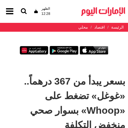
الظهر
12:28
الرئيسة
اقتصاد
محلي
بسعر يبدأ من 367 درهماً..
«غوغل» تضغط على
«Whoop» بسوار صحي
منخفض التكلفة