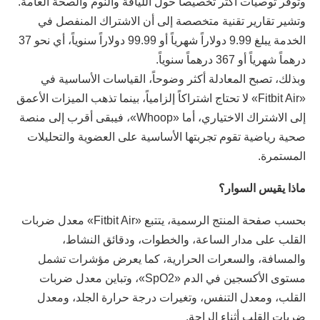
وتوفر توصيات أكثر تخصيصاً حول اللياقة والنوم والصحة العامة.
وتشير تقارير تقنية متخصصة إلى أن الاشتراك المنفصل في
الخدمة يبلغ 9.99 دولاراً شهرياً أو 99.99 دولاراً سنوياً، أي نحو 37
درهماً شهرياً أو 367 درهماً سنوياً.
وبذلك، تصبح المعادلة أكثر وضوحاً، القياسات الأساسية في
«Fitbit Air» لا تحتاج اشتراكاً إلزامياً، بينما تذهب الميزات الأعمق
إلى الاشتراك الاختياري، أما «Whoop»، فيبقى أقرب إلى منصة
صحية رياضية تقوم تجربتها الأساسية على العضوية والتحليلات
المستمرة.
ماذا يقيس السوار؟
بحسب صفحة المنتج الرسمية، يتتبع «Fitbit Air» معدل ضربات
القلب على مدار الساعة، والخطوات، ودقائق النشاط،
والمسافة، والسعرات الحرارية، كما يعرض مؤشرات تشمل
مستوى الأكسجين في الدم «SpO2»، وتباين معدل ضربات
القلب، ومعدل التنفس، وتغيرات درجة حرارة الجلد، ومعدل
ضربات القلب أثناء الراحة.