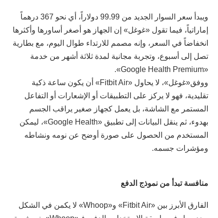
ويبدأ سعر السوار الجديد من 99.99 دولاراً، أي نحو 367 درهماً
إماراتياً، فيما تقول «غوغل» إن الجهاز هو أصغر أساورها وأكثرها
انخفاضاً في السعر، وإنه مصمم للارتداء طوال اليوم، مع بطارية
تصل إلى أسبوع، وتجربة مجانية لمدة ثلاثة أشهر من خدمة
«Google Health Premium».
ووفق«غوغل»، لا يحاول «Fitbit Air» أن يكون ساعة ذكية
تقليدية، فهو لا يركز على التطبيقات أو الإشعارات أو التفاعل
المستمر مع الشاشة، بل يعمل كجهاز صغير يراقب الجسم
بهدوء، ثم ينقل البيانات إلى تطبيق «Google Health»، ليمكن
المستخدم من الحصول على صورة أوضح عن نومه ونشاطه
ومؤشرات جسمه.
منافسة تبدأ من نموذج الدفع
الفارق الأبرز بين «Fitbit Air» و«Whoop» لا يكمن في الشكل