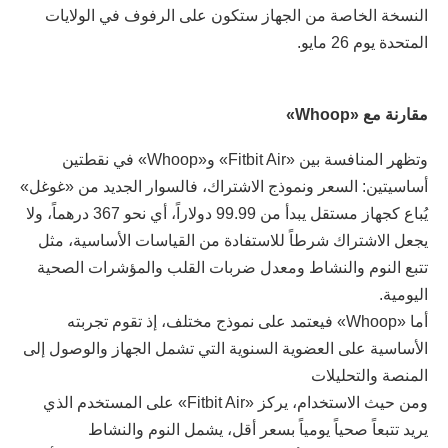
النسخة الخاصة من الجهاز ستكون على الرفوف في الولايات
المتحدة يوم 26 مايو.
مقارنة مع «Whoop»
وتظهر المنافسة بين «Fitbit Air» و«Whoop» في نقطتين
أساسيتين: السعر ونموذج الاشتراك، فالسوار الجديد من «غوغل»
يُباع كجهاز مستقل يبدأ من 99.99 دولاراً، أي نحو 367 درهماً، ولا
يجعل الاشتراك شرطاً للاستفادة من القياسات الأساسية، مثل
تتبع النوم والنشاط ومعدل ضربات القلب والمؤشرات الصحية
اليومية.
أما «Whoop» فيعتمد على نموذج مختلف، إذ تقوم تجربته
الأساسية على العضوية السنوية التي تشمل الجهاز والوصول إلى
المنصة والتحليلات
ومن حيث الاستخدام، يركز «Fitbit Air» على المستخدم الذي
يريد تتبعاً صحياً يومياً بسعر أقل، يشمل النوم والنشاط