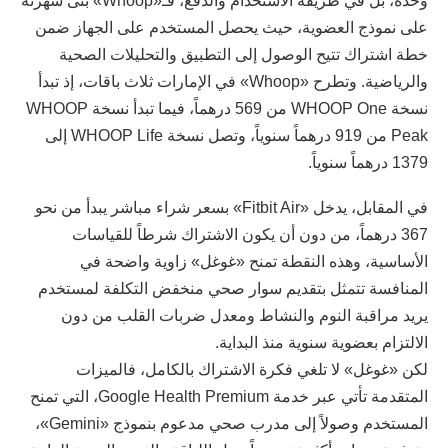
وحده، بل في طريقة الاستخدام والدفع، فـ«Whoop» بنى شهرته
على نموذج العضوية، حيث يحصل المستخدم على الجهاز ضمن
خطة اشتراك تتيح الوصول إلى التطبيق والتحليلات الصحية
والرياضية. وتطرح «Whoop» في الإمارات ثلاث باقات، إذ تبدأ
نسخة WHOOP One من 569 درهماً، فيما تبدأ نسخة WHOOP
Peak من 919 درهماً سنوياً، وتصل نسخة WHOOP Life إلى
1379 درهماً سنوياً.
في المقابل، يدخل «Fitbit Air» بسعر شراء مباشر يبدأ من نحو
367 درهماً، من دون أن يكون الاشتراك شرطاً للقياسات
الأساسية، وهذه النقطة تمنح «غوغل» زاوية واضحة في
المنافسة تتمثل بتقديم سوار صحي منخفض التكلفة لمستخدم
يريد مراقبة النوم والنشاط ومعدل ضربات القلب من دون
الالتزام بعضوية سنوية منذ البداية.
لكن «غوغل» لا تلغي فكرة الاشتراك بالكامل، فالميزات
المتقدمة تأتي عبر خدمة Google Health Premium، التي تمنح
المستخدم وصولاً إلى مدرب صحي مدعوم بنموذج «Gemini»،