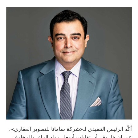
أكّد الرئيس التنفيذي لـ«شركة سامانا للتطوير العقاري»،
عمران فاروق، أن تقلبات أسعار مواد البناء، والمخاوف