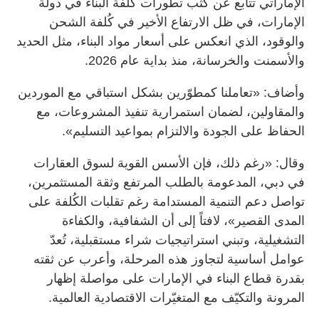
الإماراتي تتابع عن كثب تطورات كُلفة البناء في دولة
الإمارات، في ظل الارتفاع الأخير في كُلفة الشحن
والوقود، الذي انعكس على أسعار مواد البناء، مثل الحديد
والأسمنت والخرسانة، منذ بداية عام 2026.
وأضاف: «تعاملنا كمطوّرين بشكل استباقي مع الموردين
والمقاولين، لضمان استمرارية تنفيذ المشروعات، مع
الحفاظ على الجودة والالتزام بمواعيد التسليم».
وقال: «رغم ذلك، فإن الأسس القوية لسوق العقارات
في دبي، المدعومة بالطلب المرتفع وثقة المستثمرين،
تواصل دعم التنمية المستدامة رغم تقلبات الكُلفة على
المدى القصير»، لافتاً إلى أن الشفافية، والكفاءة
التشغيلية، وتبني استراتيجيات شراء مستقبلية، تُعدّ
عوامل أساسية لتجاوز هذه المرحلة، وأعرب عن ثقته
بقدرة قطاع البناء في الإمارات على مواصلة إظهار
المرونة والتكيّف مع المتغيّرات الاقتصادية العالمية.