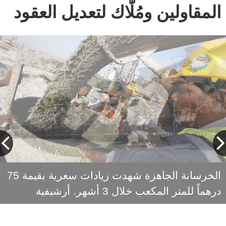
المقاولين ومُلّاك لتعديل العقود
أحمد نيازي: المرحلة ليست مرحلة تحقيق أرباح،
الخرسانة الجاهزة شهدت زيادات سعرية بقيمة 75
درهماً للمتر المكعب خلال 3 أشهر. أرشيفية
بل مرحلة إدارة أزمة، والهدف منها ضمان
استمرارية المشروعات من دون الإضرار بأي
طرف.