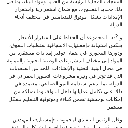
المنتجات المحلية الرئيسة من الحديد ومواد البناء، بما في
ذلك «حديد التسليح»، مع ضمان استمرارية واستقرار
الإمدادات بشكل موثوق للمتعاملين في مختلف أنحاء
الدولة.
وأكّدت المجموعة أن الحفاظ على استقرار الأسعار
يعكس استجابة «إمستيل» الاستباقية لمتطلبات السوق،
ودورها المحوري في ضمان توفير إمدادات مستقرة من
المواد إلى مختلف المشروعات الوطنية الحيوية والتنموية
في مجال البنية التحتية والإنشاءات، للحد من الصعوبات
التي قد تؤثر في وتيرة مشروعات التطوير العمراني في
الدولة، بما يدعم استدامة النمو الصناعي، معتمدة في
ذلك على تكامل عملياتها داخل الدولة، وما تمتلكه من
إمكانات لوجستية تضمن كفاءة وموثوقية التسليم بشكل
مستمر.
وقال الرئيس التنفيذي لمجموعة «إمستيل»، المهندس
سعيد غمران الرميثي: «بصفتها إحدى الشركات الرائدة