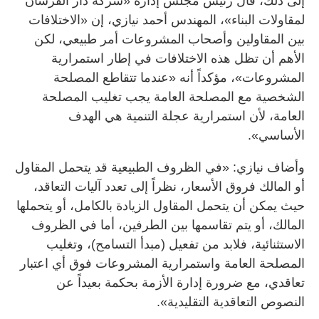
إلى ذلك، قال رئيس مجلس إدارة «شركة دار الفرسان
لمقاولات البناء»، المهندس أحمد نيازي، إن «الاختلافات
بين المقاولين وأصحاب المشروعات أمر طبيعي، لكن
الأهم أن تظل هذه الاختلافات في إطار استمرارية
المشروعات»، مؤكداً أنه «عندما تتقاطع المصلحة
الشخصية مع المصلحة العامة يجب تغليب المصلحة
العامة، لأن استمرارية عجلة التنمية هي الهدف
الأساسي».
وأضاف نيازي: «في الظروف الطبيعية قد يتحمل المقاول
أو المالك فروق الأسعار، نظراً إلى تعدد آليات التعاقد،
حيث يمكن أن يتحمل المقاول الزيادة بالكامل، أو يتحملها
المالك، أو يتم تقاسمها بين الطرفين، أما في الظروف
الاستثنائية، فلابد من تفعيل (مبدأ التسامح)، وتغليب
المصلحة العامة واستمرارية المشروعات فوق أي اعتبار
تعاقدي، مع ضرورة إدارة الأزمة بحكمة بعيداً عن
النصوص التعاقدية التقليدية».