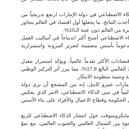
كاء الاصطناعي في دولة الإمارات ارتفع تدريجياً من
64% ثم إلى 70.1% في أحدث النتائج، ما يجعلها أول اقتصاد في العالم يتجاوز
اء الاصطناعي أصبح أكثر اندماجاً في أساليب العمل
مدعوماً بأسس مصممة لتعزيز المرونة واستمرارية
تصادات الأكثر تقدماً عالمياً، ويؤكد استمرار معدل
التبنّي لديها في التفوق على المتوسط العالمي البالغ 17.8%، مما يبرز أثر التركيز الوطني
وتنمية منظومة الابتكار.
إمارات عمرو كامل، إنه من المشجع أن نرى دولة
مياً في تبني الذكاء الاصطناعي، الامر الذي يعكس
الحكومة وقطاع الاعمال والأفراد على بناء الأسس
مايكروسوفت حول انتشار الذكاء الاصطناعي للربع
لى اتساع الفجوة بين الشمال العالمي والجنوب العالمي، مع نموّ