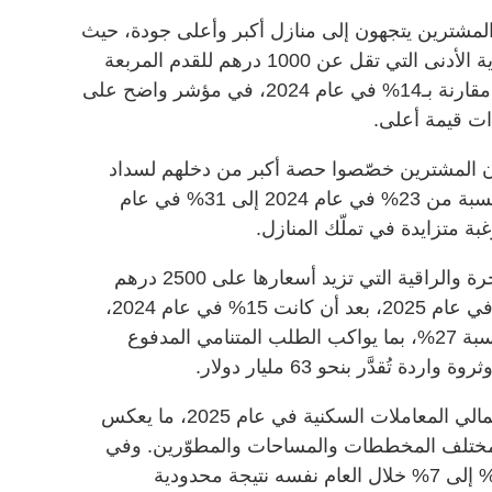
المشترين يتجهون إلى منازل أكبر وأعلى جودة، حيث
شكّلت العقارات من الشريحة السعرية الأدنى التي تقل عن 1000 درهم للقدم المربعة
نسبة 8% من السوق في عام 2025، مقارنة بـ14% في عام 2024، في مؤشر واضح على
ات قيمة أعلى.
 أن المشترين خصّصوا حصة أكبر من دخلهم لسداد
أقساط الرهن العقاري، إذ ارتفعت النسبة من 23% في عام 2024 إلى 31% في عام
وفي المقابل، استحوذت المنازل الفاخرة والراقية التي تزيد أسعارها على 2500 درهم
للقدم المربعة على 20% من السوق في عام 2025، بعد أن كانت 15% في عام 2024،
كما ارتفع عدد العقارات المعروضة بنسبة 27%، بما يواكب الطلب المتنامي المدفوع
 تُقدَّر بنحو 63 مليار دولار.
وشكّلت الشقق السكنية 93% من إجمالي المعاملات السكنية في عام 2025، ما يعكس
 مختلف المخططات والمساحات والمطوّرين. وفي
المقابل، تراجعت حصة الفلل من 10% إلى 7% خلال العام نفسه نتيجة محدودية