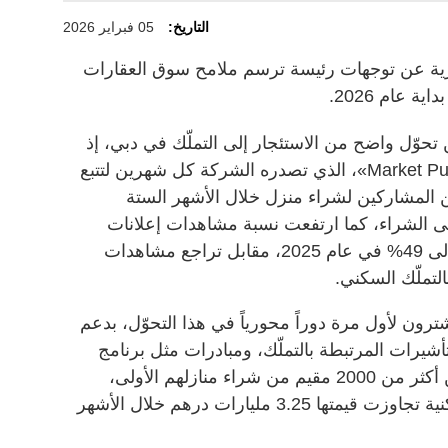
التاريخ:
05 فبراير 2026
رية عن توجهات رئيسة ترسم ملامح سوق العقارات
 عام 2026.
تحوّل واضح من الاستئجار إلى التملّك في دبي، إذ
ذكرت البوابة أنه وفقاً لاستطلاع «Market Pulse»، الذي تصدره الشركة كل شهرين لتتبع
لمستهلكين، يخطّط 70% من المشاركين لشراء منزل خلال الأشهر الستة
لى الشراء، كما ارتفعت نسبة مشاهدات إعلانات
البيع على منصات «بروبرتي فايندر» إلى 49% في عام 2025، مقابل تراجع مشاهدات
التملّك السكني.
ون لأول مرة دوراً محورياً في هذا التحوّل، بدعم
أشيرات المرتبطة بالتملّك، ومبادرات مثل برنامج
تملّك العقار الأول في دبي، الذي مكّن أكثر من 2000 مقيم من شراء منازلهم الأولى،
وأسهم في تحقيق مبيعات عقارية سكنية تجاوزت قيمتها 3.25 مليارات درهم خلال الأشهر