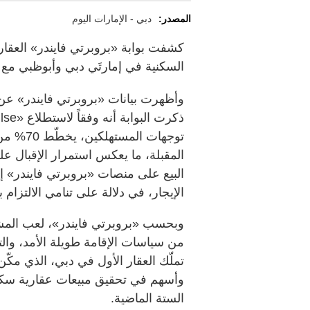
المصدر:
دبي - الإمارات اليوم
كشفت بوابة «بروبرتي فايندر» العقا
السكنية في إمارتَي دبي وأبوظبي مع بداية
وأظهرت بيانات «بروبرتي فايندر» عن 
توجهات ا
المقبلة، ما يعكس استمرار الإقبال ع
الإيجار، في دلالة على تنامي الالتزام ب
وبحسب «بروبرتي فايندر»، لعب المشتر
من سياسات الإقامة طويلة الأمد، والت
الستة الماضية.