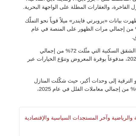
ازل الفاخرة، والعقارات المطلة على الواجهة البحرية.
ت بيانات «بروبرتي فايندر» ميلاً قوياً نحو التملّك
كني، إذ شكّلت إعلانات البيع 39% من إجمالي مرات الظهور على المنصة في عام
من جهته، يواصل الطلب تركّزه حول الشقق السكنية التي مثّلت 72% من إجمالي
المعاملات السكنية وفق بيانات عام 2025، مدفوعاً بوفرة المعروض وتنوّع الخيارات عبر
 الترقية إلى وحدات أكبر، حيث شكّلت المنازل
المكوّنة من أربع غرف نوم أو أكثر 62% من إجمالي معاملات الفلل في عام 2025،
لية والرياضية وآخر المستجدات السياسية والإقتصادية