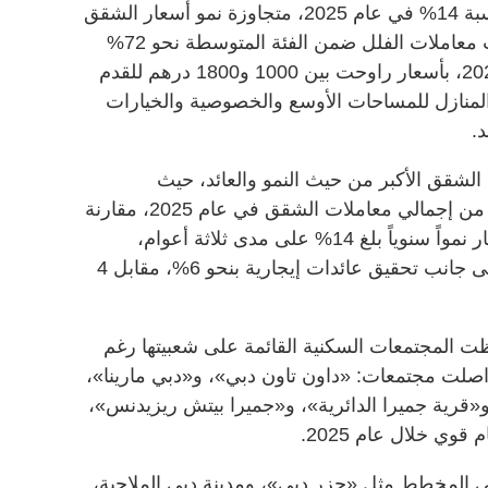
المعروض، إلا أن أسعارها ارتفعت بنسبة 14% في عام 2025، متجاوزة نمو أسعار الشقق
البالغ 6% على أساس سنوي. وشكّلت معاملات الفلل ضمن الفئة المتوسطة نحو 72%
من إجمالي صفقات الفلل في عام 2025، بأسعار راوحت بين 1000 و1800 درهم للقدم
 المنازل للمساحات الأوسع والخصوصية والخيارات
.
لشقق الأكبر من حيث النمو والعائد، حيث
استحوذت شقق الاستوديو على 25% من إجمالي معاملات الشقق في عام 2025، مقارنة
بـ22% في عام 2024. وسجّلت الأسعار نمواً سنوياً بلغ 14% على مدى ثلاثة أعوام،
متفوّقة على الشقق الأكبر مساحة، إلى جانب تحقيق عائدات إيجارية بنحو 6%، مقابل 4
 المجتمعات السكنية القائمة على شعبيتها رغم
اصلت مجتمعات: «داون تاون دبي»، و«دبي مارينا»،
و«قرية جميرا الدائرية»، و«جميرا بيتش ريزيدنس»،
ي خلال عام 2025.
 المخطط مثل «جزر دبي»، ومدينة دبي الملاحية،