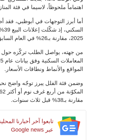
اهتماماً ملحوظاً، لاسيما في فئة المن
أما أبرز التوجهات في أبوظبي، فقد أظهر
الس
2025، مقارنة بـ26% في العام السابق.
المواقع والأنماط ونطاقات الأسعار.
وضمن فئة الفلل يبرز توجّه واضح نحو
مقارنة بـ38% قبل ثلاث سنوات.
تابعوا آخر أخبارنا المح
عبر Google news