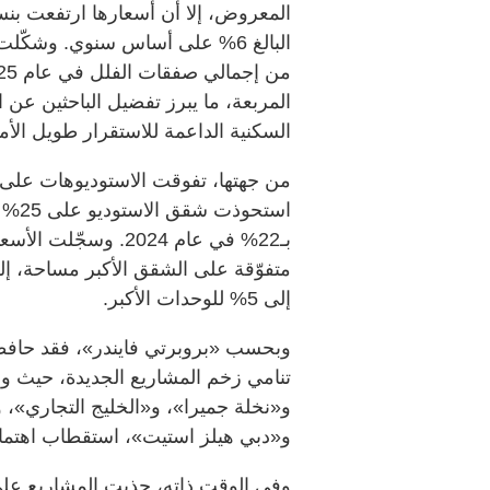
المربعة، ما يبرز تفضيل الباحثين عن
السكنية الداعمة للاستقرار طويل الأمد
من جهتها، تفوقت الاستوديوهات على ا
إلى 5% للوحدات الأكبر.
وبحسب «بروبرتي فايندر»، فقد حافظت
تنامي زخم المشاريع الجديدة، حيث و
و«نخلة جميرا»، و«الخليج التجاري»، 
و«دبي هيلز استيت»، استقطاب اهتمام قو
وفي الوقت ذاته، جذبت المشاريع على