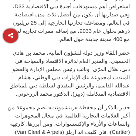
استعراض أهم مستهدفات أجندة دبي الاقتصادية D33،
وفي صدارتها أن تكون من أفضل ثلاث مدن اقتصادية
في العالم، ومضاعفة تجارتها الخارجية إلى 25 تريليون
درهم بحلول عام 2033، مع إضافة ممرات تجارية لدبي
مع 400 مدينة جديدة حول العالم.
حضر اللقاء وزير دولة للشؤون المالية، محمد بن هادي
الحسيني، والمدير العام لدائرة الاقتصاد والسياحة في
دبي، هلال المرّي، ونائب رئيس مجلس الإدارة والعضو
المنتدب لمجموعة بنك الإمارات دبي الوطني، هشام
عبدالله القاسم، والرئيس التنفيذي لسلطة دبي للمناطق
الاقتصادية المتكاملة (دييز)، الدكتور محمد الزرعوني.
جدير بالذكر أن محفظة «ريتشمونت» تضم مجموعة من
أكبر العلامات التجارية العالمية في مجال المجوهرات
والساعات والأزياء والإكسسوارات، ومن أبرزها: كارتييه
(Cartier)، فان كليف آند آربلز (Van Cleef & Arpels)،