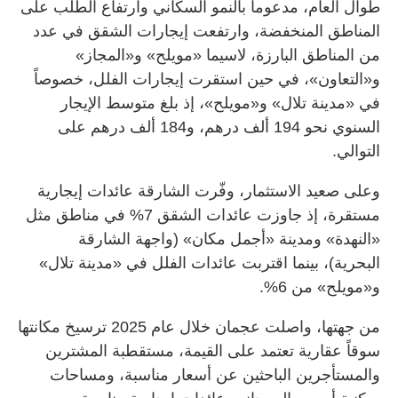
طوال العام، مدعوماً بالنمو السكاني وارتفاع الطلب على
المناطق المنخفضة، وارتفعت إيجارات الشقق في عدد
من المناطق البارزة، لاسيما «مويلح» و«المجاز»
و«التعاون»، في حين استقرت إيجارات الفلل، خصوصاً
في «مدينة تلال» و«مويلح»، إذ بلغ متوسط الإيجار
السنوي نحو 194 ألف درهم، و184 ألف درهم على
التوالي.
وعلى صعيد الاستثمار، وفّرت الشارقة عائدات إيجارية
مستقرة، إذ جاوزت عائدات الشقق 7% في مناطق مثل
«النهدة» ومدينة «أجمل مكان» (واجهة الشارقة
البحرية)، بينما اقتربت عائدات الفلل في «مدينة تلال»
و«مويلح» من 6%.
من جهتها، واصلت عجمان خلال عام 2025 ترسيخ مكانتها
سوقاً عقارية تعتمد على القيمة، مستقطبة المشترين
والمستأجرين الباحثين عن أسعار مناسبة، ومساحات