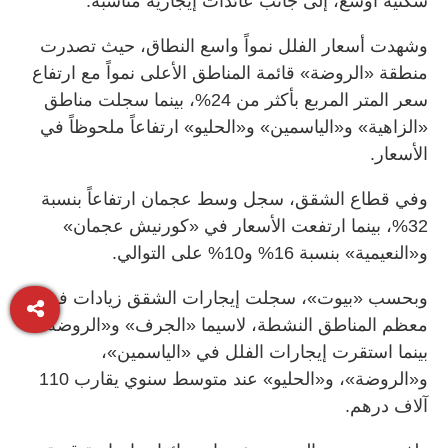
سكنية أوسع، إلى جانب عائدات إيجارية مناسبة.
وشهدت أسعار الفلل نمواً واسع النطاق، حيث تصدرت
منطقة «الروضة» قائمة المناطق الأعلى نمواً مع ارتفاع
سعر المتر المربع بأكثر من 24%، بينما سجلت مناطق
«الزاهية» و«الياسمين» و«الحليو» ارتفاعاً ملحوظاً في
الأسعار.
وفي قطاع الشقق، سجل وسط عجمان ارتفاعاً بنسبة
32%، بينما ارتفعت الأسعار في «كورنيش عجمان»
و«النعيمية» بنسبة 16% و10% على التوالي.
وبحسب «بيوت»، سجلت إيجارات الشقق زيادات في
معظم المناطق النشطة، لاسيما «الجرف» و«الروضة»،
بينما استقرت إيجارات الفلل في «الياسمين»،
و«الروضة»، و«الحليو» عند متوسط سنوي يقارب 110
آلاف درهم.