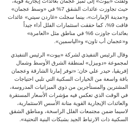
ولفتت «بيوت» إلى تميز عجمان بعائدات إيجارية قوية،
حيث تجاوزت عائدات الشقق 7% في «وسط عجمان»
و«مدينة الإمارات»، بينما سجلت «غاردن سيتي» عائدات
فاقت 9%، كما حققت استثمارات الفلل أداء جيداً
بعائدات جاوزت 6% في مناطق مثل «العامرة»
و«عجمان أب تاون» و«الياسمين».
وقال الرئيس التنفيذي لشركة «بيوت» الرئيس التنفيذي
لمجموعة «دوبيزل» لمنطقة الشرق الأوسط وشمال
إفريقيا، حيدر علي خان: «توفر إمارتا الشارقة وعجمان
باقة واسعة من الخيارات السكنية التي تلبي احتياجات
المشترين والمستأجرين من ذوي الميزانيات المدروسة،
في الوقت الذي تعكس فيه مؤشرات الأسعار المستقرة
والعائدات الإيجارية القوية متانة الأسس الاستثمارية،
لاسيما ضمن مجتمعات الفلل الراسخة، ومناطق الشقق
السكنية ذات الارتباط الجيد بشبكات البنية التحتية».