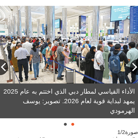
الأداء القياسي لمطار دبي الذي اختتم به عام 2025
بول غريفيث: الطلب خــــلال موسم الذروة الحالي
كان استثنائياً، واستقبال هذا العدد الكبير من
يمهد لبداية قوية لعام 2026. تصوير: يوسف
الهرمودي
المسافرين يعكس قوة المنظومة التشغيلية.
صورة
1/2