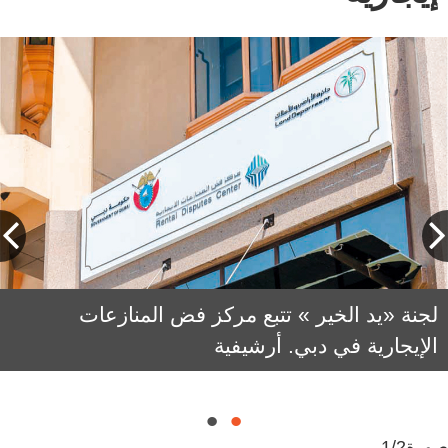
لجنة «يد الخير » تتبع مركز فض المنازعات
عبدالعزيز أنوهي: أسهمنا في دعم أكثر من 300
الإيجارية في دبي. أرشيفية
أسرة بقيمة جاوزت 16 مليون درهم منذ بداية
2025.
صورة
1/2