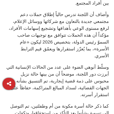
بين أفراد المجتمع.
وأضاف أن اللجنة تدرس حالياً إطلاق حملات دعم
مجتمعي جديدة بالتعاون مع شركائها ووسائل الإعلام،
لرفع مستوى الوعي بأهدافها وتشجيع إسهامات الأفراد،
مؤكداً أن هذه الحملات تتوافق مع توجيهات صاحب
السموّ رئيس الدولة، بتخصيص 2026 ليكون «عام
الأسرة»، بما يُعزّز استقرارها ويعمّق قيم الترابط
الأسري.
وسلّط أنوهي الضوء على عدد من الحالات الإنسانية التي
أبرزت دور اللجنة، موضحاً أن من بينها حالة نزيل
محبوس على ذمة قضية إيجارية، تم التنسيق بشأنه مع
الجهات القضائية، لسداد المبالغ المتراكمة، حفاظاً على
استقرار أسرته.
كما ذكر حالة أسرة مكونة من أم وطفلتين، تم التوصل
إلى تسوية بشأنها بعد التأكد من استحقاقها، وتكفلت