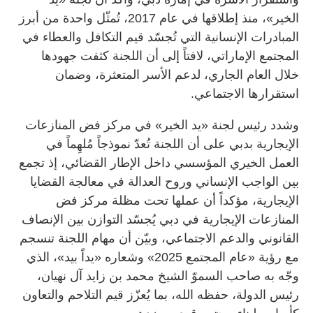
الخير»، منذ إطلاقها في عام 2017، تُمثّل واحدة من أبرز
المبادرات الإنسانية التي تُجسّد قيم التكافل والعطاء في
المجتمع الإماراتي، لافتاً إلى أن اللجنة كثفت جهودها
خلال العام الجاري، لدعم الأسر المتعثرة، وضمان
استقرارها الاجتماعي.
وشدد رئيس لجنة «يد الخير» في مركز فض المنازعات
الإيجارية بدبي على أن اللجنة تُعدّ نموذجاً مُلهِماً في
العمل الخيري المؤسسي داخل الإطار القضائي، إذ تجمع
بين الواجب الإنساني وروح العدالة في معالجة القضايا
الإيجارية، مؤكداً أن عملها تحت مظلة مركز فض
المنازعات الإيجارية في دبي يُجسّد التوازن بين الإنصاف
القانوني والدعم الاجتماعي، وبيّن أن مهام اللجنة تنسجم
مع رؤية «عام المجتمع 2025» وشعاره «يداً بيد»، الذي
وجّه به صاحب السموّ الشيخ محمد بن زايد آل نهيان،
رئيس الدولة، حفظه الله، بما يُعزّز قيم التلاحم والتعاون