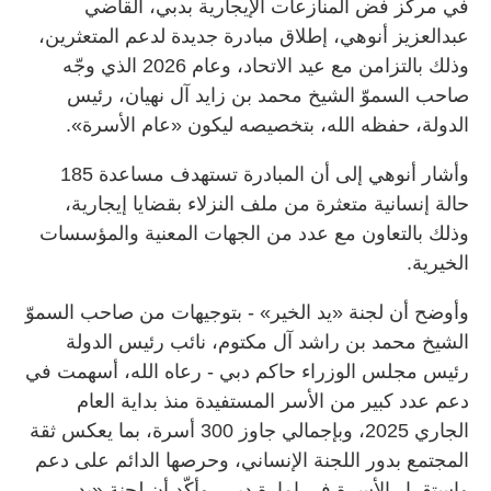
في مركز فض المنازعات الإيجارية بدبي، القاضي
عبدالعزيز أنوهي، إطلاق مبادرة جديدة لدعم المتعثرين،
وذلك بالتزامن مع عيد الاتحاد، وعام 2026 الذي وجّه
صاحب السموّ الشيخ محمد بن زايد آل نهيان، رئيس
الدولة، حفظه الله، بتخصيصه ليكون «عام الأسرة».
وأشار أنوهي إلى أن المبادرة تستهدف مساعدة 185
حالة إنسانية متعثرة من ملف النزلاء بقضايا إيجارية،
وذلك بالتعاون مع عدد من الجهات المعنية والمؤسسات
الخيرية.
وأوضح أن لجنة «يد الخير» - بتوجيهات من صاحب السموّ
الشيخ محمد بن راشد آل مكتوم، نائب رئيس الدولة
رئيس مجلس الوزراء حاكم دبي - رعاه الله، أسهمت في
دعم عدد كبير من الأسر المستفيدة منذ بداية العام
الجاري 2025، وبإجمالي جاوز 300 أسرة، بما يعكس ثقة
المجتمع بدور اللجنة الإنساني، وحرصها الدائم على دعم
واستقرار الأسرة في إمارة دبي، وأكّد أن لجنة «يد