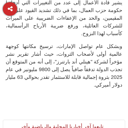
يشير قادة الأعمال إلى عدد من التغييرات التي أدخلتها
حكومة حزب العمال، بما في ذلك تشديد القيود على غير
المقيمين، والحد من الإعفاءات الضريبية على الميراث
للشركات العائلية، ورفع ضريبة الأرباح الرأسمالية،
كأسباب لهذا النزوح.
وبشكل عام تواصل الإمارات، ترسيخ مكانتها كوجهة
عالمية أولى لأصحاب الثروات، حيث أشار تقرير نشر
مؤخراً لشركة "هينلي أند بارتنرز"، إلى أنه من المتوقع أن
تجذب الدولة تدفقاً صافياً يصل إلى 9800 مليونير في عام
2025 بثروة إجمالية قابلة للاستثمار تقدر بحوالي 63 مليار
دولار أميركي.
تابعوا آخر أخبارنا المحلية والرياضية وآخر