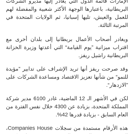
الإمارات قائمة الدول التي يغادر إليها مديرو الشركات
البريطانية، باعتبارها الوجهة الأكثر شعبية والمفضلة لهم
للعمل والعيش، تليها إسبانيا، ثم الولايات المتحدة في
المرتبة الثالثة.
ويغادر أصحاب الأعمال بريطانيا إلى بلدان أخرى مع
اقتراب ميزانية ”يوم القيامة“ التي أعدتها وزيرة الخزانة
البريطانية راشيل ريفز.
وقد صرحت ريفز أنها تريد الإشراف على تدابير ”مؤيدة
للنمو“ من شأنها تعزيز الاقتصاد ومساعدة الشركات على
”الازدهار“.
لكن في الأشهر الـ 12 الماضية، غادر 6100 مدير شركة
المملكة المتحدة، بزيادة عن 4300 خلال نفس الفترة من
العام السابق - بزيادة قدرها 42%.
هذه الأرقام مستمدة من سجلات
Companies House
،