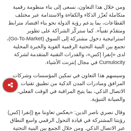
ومن خلال هذا التعاون، نسعى إلى بناء منظومة رقمية
متكاملة تُعزّز الذكاء والكفاءة والاستدامة عبر مختلف
القطاعات، بما يدعم رؤية الدولة نحو بناء اقتصاد مترابط
ومتقدّم تقنياً». كما ستركّز الشراكة على تطوير
استراتيجية دخول مشتركة إلى السوق (Go-To-Market)،
تجمع بين البنية التحتية الرقمية القوية والخبرة المحلية
لدى «إنفرا إكس»، والقدرات التقنية المتقدمة لشركة
Cumulocity في مجال إنترنت الأشياء.
وسيسهم هذا التعاون في تمكين المؤسسات وشركات
المرافق ومبادرات المدن الذكية من تطبيق تقنيات
الاتصال الذكي، بما يتيح المراقبة في الوقت الفعلي،
والصيانة التنبؤية.
وقال نصري ناصر الدين: «يعكس تعاوننا مع (إنفرا إكس)
رؤيتنا المشتركة في قيادة التحول الرقمي واسع النطاق
عبر الاتصال الذكي. ومن خلال الجمع بين البنية التحتية