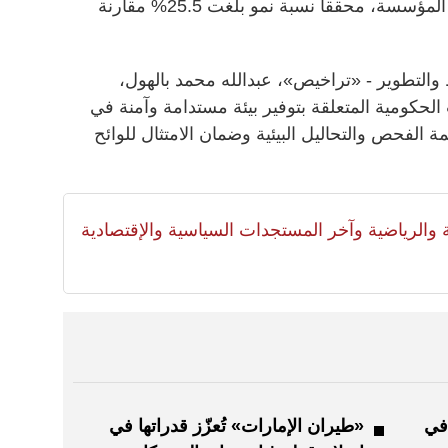
البيئية في المناطق الخاضعة لإشراف المؤسسة، محققاً نسبة نمو بلغت 25.5% مقارنة
 والتطوير - «تراخيص»، عبدالله محمد بالهول،
حكومية المتعلقة بتوفير بيئة مستدامة وآمنة في
 الفحص والتحاليل البيئية وضمان الامتثال للوائح
لية والرياضية وآخر المستجدات السياسية والإقتصادية
في
«طيران الإمارات» تُعزّز قدراتها في