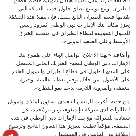
الصفقة قدرتنا على تقديم هياكل تمويلية خاصة لقطاع
الطيران. ومع توسيع نطاق حلول خدمة العملاء التي
يقدمها قسم الطيران التابع للبنك، فإن تنفيذ هذه الصفقة
يعزز مكانة بنك الإمارات دبي الوطني كمزود رئيس
للحلول التمويلية لقطاع الطيران في منطقة الشرق
الأوسط وعلى الصعيد الدولي».
وأضاف: «بهذا الإعلان، نواصل البناء على طموح بنك
الإمارات دبي الوطني ليصبح الشريك المالي المفضل
على المدى الطويل في قطاع الطيران والتمويل القائم
على الأصول، من خلال توفير تغطية عالمية، وخبرة
معمقة، والمرونة اللازمة لدعم نمو القطاع».
من جهته، أعرب الرئيس التنفيذي لشؤون امتلاك وتمويل
الطائرات لدى شركة «إنديغو»، رياز بيرمُحمد، عن
سعادته للشراكة مع بنك الإمارات دبي الوطني في هذه
الصفقة، مؤكداً تطلعه لتعزيز هذا التعاون الناجح وترسيخ
العلاقة بين الجانبين في المستقبل.