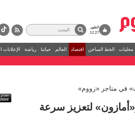
الظهر
12:27
محليات
الخط الساخن
اقتصاد
العالم
حياتنا
رياضة
الإعلانات ا
» في متاجر «زووم»
«أمازون» لتعزيز سرعة