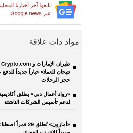
تابعوا آخر أخبارنا المح
عبر Google news
مواد ذات علاقة
طيران الإمارات و Crypto.com
تتيحان للعملاء خياراً جديداً للدفع 
حجز الرحلات
«رواد أعمال دبي» يطلق أكاديمية
لدعم تأسيس الشركات الناشئة
«أمازون» تُطلق 29 قمراً اصطنا
جديداً للإنترنت الفضائي