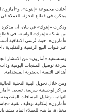
أعلنت مجموعة «إينوك»، و«أمازون ا
مبتكرة في قطاع التجزئة للعملاء في د
وذكرت «إينوك» في بيان، أن مذكرة ال
بين شبكة «إينوك» الواسعة في قطاع ال
«أمازون»، حيث تُرسي الاتفاقية أسساً
عبر قنوات البيع الرقمية والتقليدية د
وستستفيد «أمازون» من الانتشار الجغ
سرعة توصيل المنتجات اليومية وذات 
أهداف التنمية الحضرية المستدامة.
ومن خلال تحويل البنية التحتية الحال
مراكز لوجستية سريعة، تسعى «أمازون
النهائية، وتقليل المسافات المقطوعة
«أمازون» إمكانية توظيف تقنية «ج
مختارة، ما يتيح للعملاء إتمام مشتريا