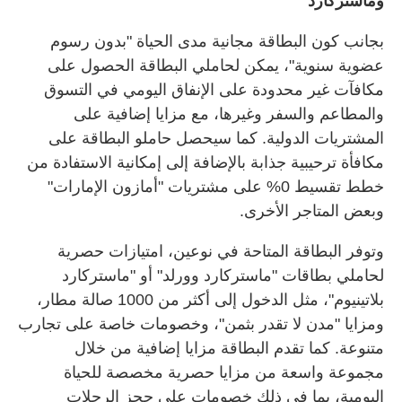
وماستركارد
بجانب كون البطاقة مجانية مدى الحياة "بدون رسوم
عضوية سنوية"، يمكن لحاملي البطاقة الحصول على
مكافآت غير محدودة على الإنفاق اليومي في التسوق
والمطاعم والسفر وغيرها، مع مزايا إضافية على
المشتريات الدولية. كما سيحصل حاملو البطاقة على
مكافأة ترحيبية جذابة بالإضافة إلى إمكانية الاستفادة من
خطط تقسيط 0% على مشتريات "أمازون الإمارات"
وبعض المتاجر الأخرى.
وتوفر البطاقة المتاحة في نوعين، امتيازات حصرية
لحاملي بطاقات "ماستركارد وورلد" أو "ماستركارد
بلاتينيوم"، مثل الدخول إلى أكثر من 1000 صالة مطار،
ومزايا "مدن لا تقدر بثمن"، وخصومات خاصة على تجارب
متنوعة. كما تقدم البطاقة مزايا إضافية من خلال
مجموعة واسعة من مزايا حصرية مخصصة للحياة
اليومية، بما في ذلك خصومات على حجز الرحلات