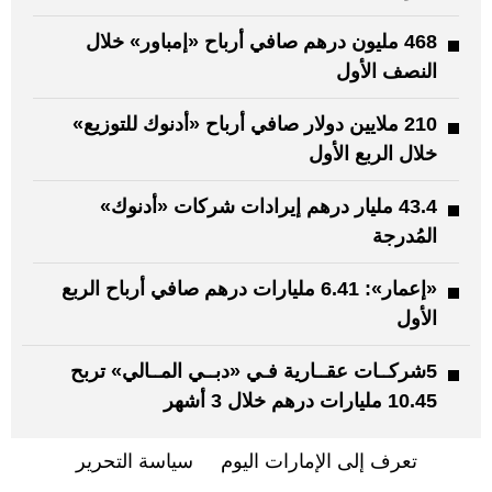
468 مليون درهم صافي أرباح «إمباور» خلال
النصف الأول
210 ملايين دولار صافي أرباح «أدنوك للتوزيع»
خلال الربع الأول
43.4 مليار درهم إيرادات شركات «أدنوك»
المُدرجة
«إعمار»: 6.41 مليارات درهم صافي أرباح الربع
الأول
5شركــات عقــارية فـي «دبــي المــالي» تربح
10.45 مليارات درهم خلال 3 أشهر
تعرف إلى الإمارات اليوم
سياسة التحرير