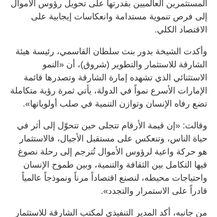
المستثمرين العالميين بقدرتها على تحويل رؤوس الأموال
إلى فرص تنموية مستدامة وانعكاسات إيجابية على
الاقتصاد الكلي.
وأكدت الشيخة بدور بنت سلطان القاسمي، رئيسة هيئة
الشارقة للاستثمار والتطوير (شروق)، أن «النمو
الاستثنائي الذي تشهده إمارة الشارقة وتصدرها قائمة
الإمارات الأسرع نمواً في الدولة، يأتي ثمرة رؤية متكاملة
تضع رفاه الإنسان وتوازن التنمية في صلب أولوياتها».
وقالت: «إن قيمة الأرقام تتجلى حين تتحوّل إلى أثر في
حياة الناس، وتنعكس على مستقبل الأجيال، فالاستثمار
هو حركة واعية لرؤوس الأموال تُترجم إلى رحلة نصوغ
فيها التكامل بين الثقافة والتنمية، وبين طموح الإنسان
واحتياجات محيطه، لنصنع اقتصاداً مرناً ونموذجاً عالمياً
قادراً على الاستمرار والتجدد».
من جانبه، أكد المدير التنفيذي لمكتب الشارقة للاستثمار