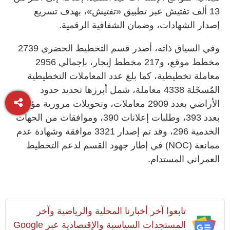
13 ألف تفتيش عبر تطبيق «تفتيش»، بهدف تسريع
إصدار الشهادات، وضمان الشفافية الرقمية.
وفي السياق ذاته، أصدر قسم التخطيط الحضري 2739
مخطط موقع، و217 مخطط إيجار، بإجمالي 2956
معاملة تخطيطية، كما بلغ عدد المعاملات التخطيطية
المُسجّلة 4338 معاملة، شمل أبرزها تحديد حدود
الأراضي بعدد 2909 معاملات، وتحويلات مرورية مؤقتة
بعدد 393، وطلبات إعلانات 390، وموافقات من الجهات
الخدمية 296، وقد تم إصدار 3321 موافقة وشهادة عدم
ممانعة (NOC) في إطار جهود القسم لدعم التخطيط
العمراني المستدام.
تابعوا آخر أخبارنا المحلية والرياضية وآخر
المستجدات السياسية والإقتصادية عبر Google