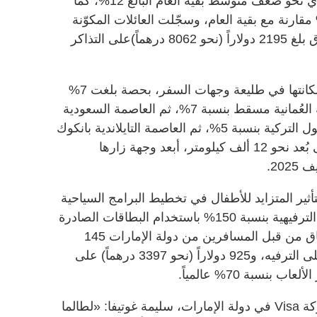
شكّلت 20% من الرحلات الخارجية، أي نحو ضعف متوسط بقية العام البالغ 12%، كما
ع الإنفاق على التذاكر بنسبة 48% مقارنة مع بقية العام، وسجّلت العائلات المكوّنة
من شخصين إلى خمسة متوسط إنفاق بلغ 2195 دولاراً (نحو 8062 درهماً)على التذاكر
واحتفظت العاصمة البريطانية لندن بمكانتها في طليعة وجهات السفر، بحصة بلغت 7%
من إجمالي المسافرين، تلتها العاصمة العُمانية مسقط بنسبة 7%، ثم العاصمة السعودية
الرياض بحصة 6%، تلتها مدينة إسطنبول التركية بنسبة 5%، ثم العاصمة التايلاندية بانكوك
بنسبة 5%، فيما كانت «برازيليا»، على بُعد نحو 12 ألف كيلومتر، أبعد وجهة زارها
20.
 الضوء على التأثير المتزايد للأطفال في تخطيط البرامج السياحية
للعائلات، إذ ارتفع الإنفاق على المدن الترفيهية بنسبة 150% باستخدام البطاقات الصادرة
من دولة الإمارات، وبلغ متوسط الإنفاق من قبل المسافرين من دولة الإمارات 145
دولاراً (نحو 532 درهماً) لكل بطاقة على الترفيه، و925 دولاراً (نحو 3397 درهماً) على
بنسبة 70% عالمياً.
وقالت نائب الرئيس المدير العام لشركة Visa في دولة الإمارات، سليمة غوتيفا: «لطالما