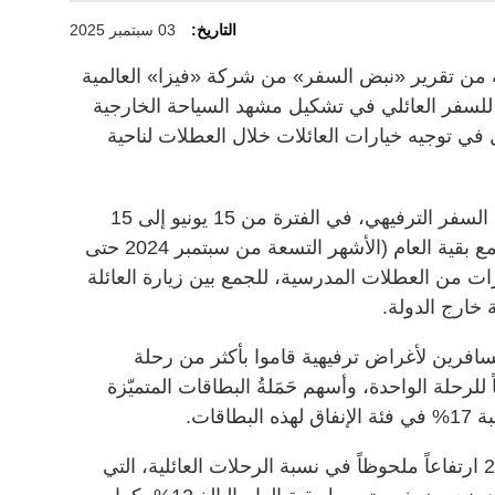
التاريخ:
03 سبتمبر 2025
ة من تقرير «نبض السفر» من شركة «فيزا» العالمية
نامي للسفر العائلي في تشكيل مشهد السياحة الخارجية
 في توجيه خيارات العائلات خلال العطلات لناحية
وبحسب «فيزا»، فقد نما الإنفاق على السفر الترفيهي، في الفترة من 15 يونيو إلى 15
أغسطس 2025، بنسبة 48% مقارنة مع بقية العام (الأشهر التسعة من سبتمبر 2024 حتى
الإمارات من العطلات المدرسية، للجمع بين زيارة العائلة
 خارج الدولة.
راسة أن 40% من المسافرين لأغراض ترفيهية قاموا بأكثر من رحلة
لال الصيف، بمتوسط 14 يوماً للرحلة الواحدة، وأسهم حَمَلةُ البطاقات المتميّزة
ووفقاً لتقرير «فيزا»، شهد صيف 2025 ارتفاعاً ملحوظاً في نسبة الرحلات العائلية، التي