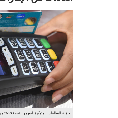
حَمَلة البطاقات المتميّزة أسهموا بنسبة 88% من الإنفاق. الإمارات اليوم