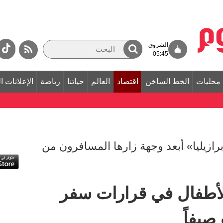
الشروق
05:45
محليات
الخط الساخن
اقتصاد
العالم
حياتنا
رياضة
الإعلانات ا
رازيليا» أبعد وجهة زارها المسافرون من
 الأطفال في قرارات سفر
صيفاً