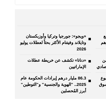
ع
«ويجو»: جورجيا وتركيا وأوزبكستان
وتايلاند وفيتنام الأكثر بحثاً لعطلات يوليو
2026
ن
«دناتا» تكشف عن خريطة عطلات
تصادي
الإماراتيين
».. أسبوع
86.3 مليار درهم إيرادات الحكومة عام
سوق
2025.. "الهوية والجنسية" و"التوطين"
أبرز المُحصلين