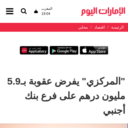
المغرب
19:04
الرئيسة
اقتصاد
محلي
"المركزي" یفرض عقوبة بـ5.9
مليون درهم على فرع بنك
أجنبي