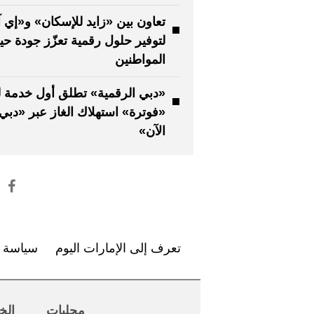
تعاون بين «زايد للإسكان» و«إي آ
لتوفير حلول رقمية تعزّز جودة حيا
المواطنين
«دبي الرقمية» تطلق أول خدمة ل
«فوترة» استهلاك الغاز عبر «دبي
الآن»
تعرف إلى الإمارات اليوم
سياسة ا
محليات
الخ