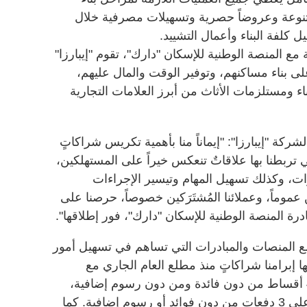
تنوعة وعروضاً حصرية وتسهيلات مصرفية خلال
 كلفة البناء وأعمال التشييد.
مع المنصة الوطنية للإسكان "دارك"، تقوم "إيبارزا"
ى بناء مساكنهم، وتوفير الوقت والمال عليهم،
ء ومستلزمات الأثاث من أبرز العلامات التجارية
ركة "إيبارزا": "إيماناً منا بأهمية تكريس شراكاتٍ
ي تربطنا بها علاقاتٌ تنعكس خيراً على المستهلكين،
برات، وكذلك تسهيل المهام وتيسير الإجراءات
موماً، وعملائنا المُشتَرَكين خصوصاً، حرصنا على
ة المنصة الوطنية للإسكان "دارك"، فور إطلاقها".
مع المنصات والمبادرات التي تساهم في تسهيل أمور
 إبرامنا شراكاتٍ منذ مطلع العام الجاري مع
Tabby لتقسيط دفعات عملائنا على 4 أقساط من دون فائدة ومن دون رسوم إضافية،
ومع Tamara و Post pay لتقسيطها على 3 دفعات من دون فوائد أو رسوم إضافية. كما