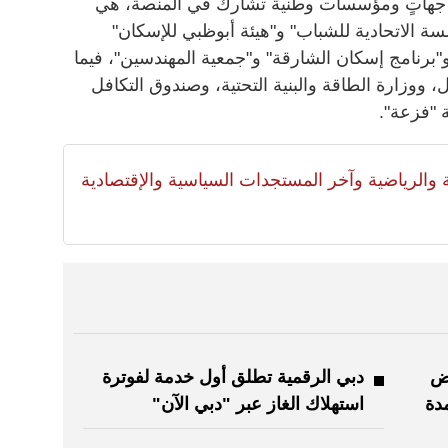
مع جهاتٍ ومؤسسات وطنية تشارك في المنصة، هي
سة الاتحادية للشباب" و"هيئة أبوظبي للإسكان"
رنامج إسكان الشارقة" و"جمعية المهندسين"، فيما
ووزارة الطاقة والبنية التحتية، وصندوق التكافل
ة "فزعة".
لية والرياضية وآخر المستجدات السياسية والإقتصادية
وض
دبي الرقمية تطلق أول خدمة لفوترة
دة
استهلاك الغاز عبر "دبي الآن"