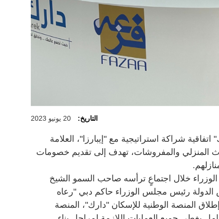
التاريخ:
20 يونيو 2023
تفاقية شراكة استراتيجية مع "إيبارزا"، العلامة
اث المنزلي والمفروشات، تهدف إلى تقديم خصومات
نازلهم.
الوزراء خلال اجتماعٍ ترأسه صاحب السمو الشيخ
الدولة رئيس مجلس الوزراء حاكم دبي "رعاه
إطلاق المنصة الوطنية للإسكان "دارك"، المنصة
امل يغطي جميع العمليات اللازمة لمراحل بناء