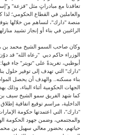
تعاقدنا مع مبادراتٍ مثل "فزعة" و"إ
والعاملين في القطاع الحكومي؛ لذا ك
منصة "دارك"، لنساهم من خلالها بتوف
الراغبين في بناء أو إنجاز تشييد منازل
وكان صاحب السمو الشيخ محمد بن ر
الوزراء حاكم دبي "رعاه الله" قد دو
أبوظبي، تغريدةً على "تويتر" جاء فيه
"دارك" التي تهدف إلى توفير حلول ب
بناء مسكنه.. والهدف أن يحصل المواط
الجهات الحكومية أثناء البناء، وذلك ب
كما شهد الفريق سمو الشيخ سيف بن ز
الداخلية، مراسم توقيع اتفاقية إطلاق
"دارك"، التي اعتمدتها حكومة الإمارا
والمجتمعي، وضمن جهود الحكومة الها
حياتهم، بحضور معالي سهيل بن محمد ا