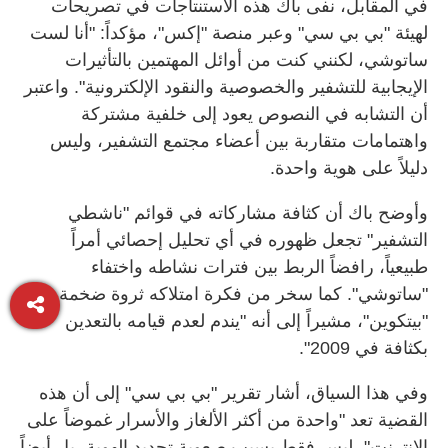
في المقابل، نفى باك هذه الاستنتاجات في تصريحات
لهيئة "بي بي سي" وعبر منصة "إكس"، مؤكداً: "أنا لست
ساتوشي، لكنني كنت من أوائل المهتمين بالتأثيرات
الإيجابية للتشفير والخصوصية والنقود الإلكترونية". واعتبر
أن التشابه في النصوص يعود إلى خلفية مشتركة
واهتمامات متقاربة بين أعضاء مجتمع التشفير، وليس
دليلاً على هوية واحدة.
وأوضح باك أن كثافة مشاركاته في قوائم "ناشطي
التشفير" تجعل ظهوره في أي تحليل إحصائي أمراً
طبيعياً، رافضاً الربط بين فترات نشاطه واختفاء
"ساتوشي". كما سخر من فكرة امتلاكه ثروة ضخمة من
"بيتكوين"، مشيراً إلى أنه "يندم لعدم قيامه بالتعدين
بكثافة في 2009".
وفي هذا السياق، أشار تقرير "بي بي سي" إلى أن هذه
القضية تعد "واحدة من أكثر الألغاز والأسرار غموضاً على
الإنترنت"، ليس فقط بسبب صعوبة تحديد الهوية، بل أيضاً