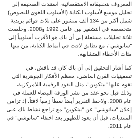
المعروف بتحقيقاته الاستقصائية، استندت الصحيفة إلى
تحليل موسع لأسلوب الكتابة (الأسلوب اللغوي للنصوص)
شمل أكثر من 134 ألف منشور على ثلاث قوائم بريدية
متخصصة في التشفير بين عامي 1992 و2008. وخلصت
ثلاثة تحليلات مستقلة إلى أن باك هو الأقرب أسلوبياً إلى
"ساتوشي"، مع تطابق لافت في أنماط الكتابة، من بينها
مئات الأخطاء المتشابهة.
كما أشار التحقيق إلى أن باك كان قد ناقش، في
تسعينيات القرن الماضي، معظم الأفكار الجوهرية التي
تقوم عليها "بيتكوين"، مثل النقود الرقمية اللامركزية،
وذلك قبل نحو عقد من نشر الورقة البيضاء للعملة في
عام 2008. ولاحظ التقرير أيضاً نمطاً زمنياً لافتاً، إذ تزامن
إعلان "ساتوشي" عن "بيتكوين" مع تراجع نشاط باك على
المنتديات، قبل أن يعود للظهور بعد اختفاء "ساتوشي" في
عام 2011.