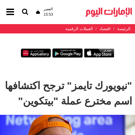
العصر
15:53
الرئيسة
اقتصاد
العملات الرقمية
"نيويورك تايمز" ترجح اكتشافها
اسم مخترع عملة "بيتكوين"