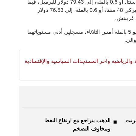
وصعدت العقود الآجلة لخام برنت 47 سنتا، أو 0.6 بالمئة، إلى 79.43 دولار للبرميل، فيما
ارتفع خام غرب تكساس الوسيط الأميركي 48 سنتا، أو 0.6 بالمئة، إلى 76.53 دولار
وكان الخامان القياسيان قد تراجعا بنحو 5 بالمئة أمس الثلاثاء، مسجلين أدنى مستوياتهما
والي.
لية والرياضية وآخر المستجدات السياسية والإقتصادية
برنت
الذهب يتراجع مع ارتفاع النفط
ومخاوف التضخم