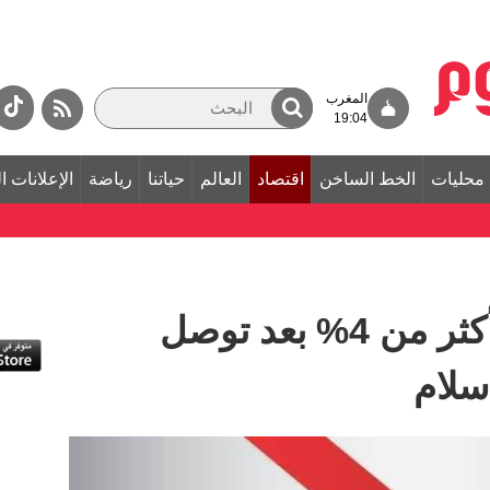
المغرب
19:04
محليات
الخط الساخن
اقتصاد
العالم
حياتنا
رياضة
الإعلانات ا
تراجع أسعار النفط بأكثر من 4% بعد توصل
 سلام