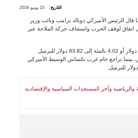
التاريخ:
15 يونيو 2026
ما قال الرئيس الأميركي دونالد ترامب ⁠ونائب وزير
إلى اتفاق لوقف ‌الحرب واستئناف حركة الملاحة ‌عبر
ونزلت ‌العقود الآجلة لخام ​برنت ‌3.51 ​دولار أو ⁠4.02 بالمئة ​إلى 83.82 ⁠دولار للبرميل
 ⁠بتوقيت جرينتش، بينما تراجع خام غرب تكساس الوسيط الأميركي
لية والرياضية وآخر المستجدات السياسية والإقتصادية