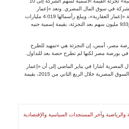
أقر مساهمو شركة «إعمار مصر للتنمية» تجزئة القيمة الاسمية لسهم الشركة إلى 10
شركة في سوق المال المصري. وتعد «إعمار
مصر»، الوحدة المصرية التابعة لشركة «إعمار العقارية»، ويبلغ رأسمالها 4.019 مليارات
جنيه مقسمة على ما نحو 401 مليار و933 مليون سهم بعد التجزئة، بقيمة إسمية جنيه
رصة مصر، أمس، إن التجزئة هي «تمهيد للطرح
 في بورصة مصر لكنها لم تطرح حصة بعد للتداول.
لمصرية أشارا في يناير الماضي إلى أن «إعمار
مصر» ستطرح جزءاً من أسهمها في السوق المصرية خلال الربع الثاني من 2015، بقيمة
لية والرياضية وآخر المستجدات السياسية والإقتصادية