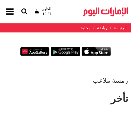
الظهر
12:27
الرئيسة
رياضة
محلية
رمسة ملاعب
تأخر