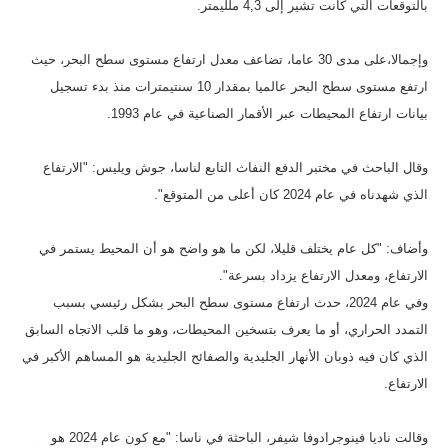
بالتوقعات التي كانت تشير إلى 4,3 ملليمتر.
وإجمالا،على مدى 30 عاما، تضاعف معدل ارتفاع مستوى سطح البحر، حيث
ارتفع مستوى سطح البحر عالميا بمقدار 10 سنتيمترات منذ بدء تسجيل
بيانات ارتفاع المحيطات عبر الأقمار الصناعية في عام 1993.
وقال الباحث في مختبر الدفع النفاث التابع لناسا، جوش ويليس: "الارتفاع
الذي شهدناه في عام 2024 كان أعلى من المتوقع".
وأضاف: "كل عام يختلف قليلا، لكن ما هو واضح هو أن المحيط يستمر في
الارتفاع، ومعدل الارتفاع يزداد بسرعة".
وفي عام 2024، حدث ارتفاع مستوى سطح البحر بشكل رئيسي بسبب
التمدد الحراري، أو ما يعرف بتسخين المحيطات، وهو ما قلب الاتجاه السابق
الذي كان فيه ذوبان الأنهار الجليدية والصفائح الجليدية هو المساهم الأكبر في
الارتفاع.
وقالت ناديا فينوجرادوفا شيفر، الباحثة في ناسا: "مع كون عام 2024 هو