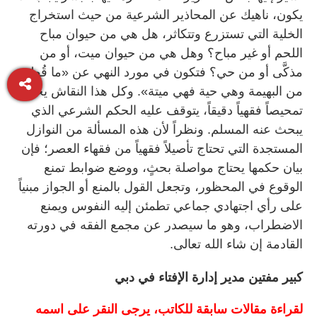
يكون، ناهيك عن المحاذير الشرعية من حيث استخراج
الخلية التي تستزرع وتتكاثر، هل هي من حيوان مباح
اللحم أو غير مباح؟ وهل هي من حيوان ميت، أو من
مذكَّى أو من حي؟ فتكون في مورد النهي عن «ما قُطع
من البهيمة وهي حية فهي ميتة». وكل هذا النقاش يحتاج
تمحيصاً فقهياً دقيقاً، يتوقف عليه الحكم الشرعي الذي
يبحث عنه المسلم. ونظراً لأن هذه المسألة من النوازل
المستجدة التي تحتاج تأصيلاً فقهياً من فقهاء العصر؛ فإن
بيان حكمها يحتاج مواصلة بحثٍ، ووضع ضوابط تمنع
الوقوع في المحظور، وتجعل القول بالمنع أو الجواز مبنياً
على رأي اجتهادي جماعي تطمئن إليه النفوس ويمنع
الاضطراب، وهو ما سيصدر عن مجمع الفقه في دورته
القادمة إن شاء الله تعالى.
كبير مفتين مدير إدارة الإفتاء في دبي
لقراءة مقالات سابقة للكاتب، يرجى النقر على اسمه