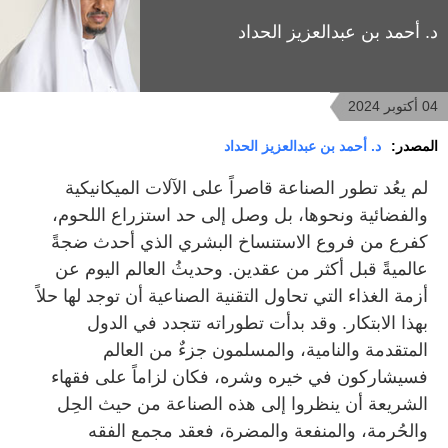
د. أحمد بن عبدالعزيز الحداد
04 أكتوبر 2024
المصدر:
د. أحمد بن عبدالعزيز الحداد
لم يعُد تطور الصناعة قاصراً على الآلات الميكانيكية
والفضائية ونحوها، بل وصل إلى حد استزراع اللحوم،
كفرع من فروع الاستنساخ البشري الذي أحدث ضجةً
عالميةً قبل أكثر من عقدين. وحديثُ العالم اليوم عن
أزمة الغذاء التي تحاول التقنية الصناعية أن توجد لها حلاً
بهذا الابتكار. وقد بدأت تطوراته تتجدد في الدول
المتقدمة والنامية، والمسلمون جزءٌ من العالم
فسيشاركون في خيره وشره، فكان لزاماً على فقهاء
الشريعة أن ينظروا إلى هذه الصناعة من حيث الحِل
والحُرمة، والمنفعة والمضرة، فعقد مجمع الفقه