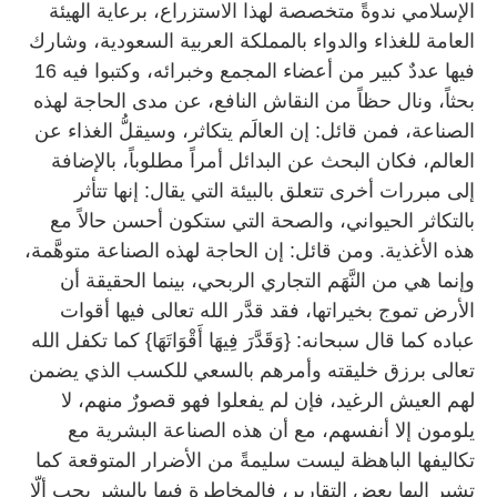
الإسلامي ندوةً متخصصة لهذا الاستزراع، برعاية الهيئة
العامة للغذاء والدواء بالمملكة العربية السعودية، وشارك
فيها عددٌ كبير من أعضاء المجمع وخبرائه، وكتبوا فيه 16
بحثاً، ونال حظاً من النقاش النافع، عن مدى الحاجة لهذه
الصناعة، فمن قائل: إن العالَم يتكاثر، وسيقلُّ الغذاء عن
العالم، فكان البحث عن البدائل أمراً مطلوباً، بالإضافة
إلى مبررات أخرى تتعلق بالبيئة التي يقال: إنها تتأثر
بالتكاثر الحيواني، والصحة التي ستكون أحسن حالاً مع
هذه الأغذية. ومن قائل: إن الحاجة لهذه الصناعة متوهَّمة،
وإنما هي من النَّهَم التجاري الربحي، بينما الحقيقة أن
الأرض تموج بخيراتها، فقد قدَّر الله تعالى فيها أقوات
عباده كما قال سبحانه: {وَقَدَّرَ فِيهَا أَقْوَاتَهَا} كما تكفل الله
تعالى برزق خليقته وأمرهم بالسعي للكسب الذي يضمن
لهم العيش الرغيد، فإن لم يفعلوا فهو قصورٌ منهم، لا
يلومون إلا أنفسهم، مع أن هذه الصناعة البشرية مع
تكاليفها الباهظة ليست سليمةً من الأضرار المتوقعة كما
تشير إليها بعض التقارير، فالمخاطرة فيها بالبشر يجب ألّا