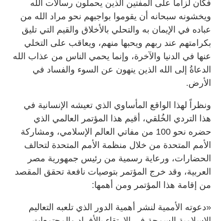
فكان لزاماً على المفتين الذين يحملون رسالات الله
ويخشونه سبحانه أن يقوموا بواجبهم نحو مراد الله من
عباده في الإيمان به والتحلي بالأخلاق والقيم التي تليق
بكرامتهم عند ربهم ويحبها منهم، ويعاقب على التخلي
عنها في الدنيا والآخرة، وإنما يحمي الناس من عذاب الله
الدعاةُ إلى الله الذين ينهون عن السوء والفساد في
الأرض.
ونظراً لهذا الواقع المأساوي الذي تعيشه الإنسانية في
هذا التردي الخُلقي، أقيم هذا المؤتمر العالمي الذي
حضره نحو 100 من مفاتي العالم الإسلامي، ومشاركة
الأمم المتحدة من خلال منظمة الأمم المتحدة لتحالف
الحضارات، ورعاية رسمية من رئيس جمهورية مصر
العربية، وقد خرج المؤتمر بتوصيات نافعة تحقق المقصد
من إقامة هذا المؤتمر ومن أهمها:
«دعوته الأممية لنشر أهمية الدور الذي تلعبه التعاليم
الإسلامية السمحة في الارتقاء بالأفراد والمجتمعات