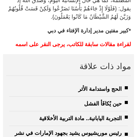
المظلمة، كما هي حال الإنسانية اليوم، وصدق الله إذ
يقول: {فَلَوْلَا إِذْ جَاءَهُمْ بَأْسُنَا تَضَرَّعُوا وَلَكِنْ قَسَتْ قُلُوبُهُمْ
وَزَيَّنَ لَهُمُ الشَّيْطَانُ مَا كَانُوا يَعْمَلُونَ}.
*كبير مفتين مدير إدارة الإفتاء في دبي
لقراءة مقالات سابقة للكاتب، يرجى النقر على اسمه
مواد ذات علاقة
الحج واستدامة الأثر
حين يُكافَأ الفشل
التجربة اليابانية.. مادة التربية الأخلاقية
رئيس موريشيوس يشيد بجهود الإمارات في نشر