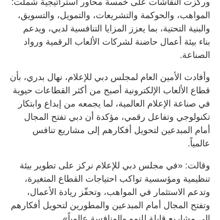
وركزت النقاشات على خمسة محاور استراتيجية شملت:
المواهب، والحوكمة والتشريعات، والتمويل، والتسويق،
والبنية التحتية، بما يعزز المزايا التنافسية لدبي، ويدعم
بناء بيئة أعمال حاضنة لشركات الألعاب الرقمية ورواد
الصناعة.
وأفادت الأمين العام لمجلس دبي للإعلام، نهال بدري، بأن
قطاع الألعاب الإلكترونية أصبح من أكثر القطاعات حيوية
في صناعة الإعلام العالمية، لما يجمعه من إبداع وابتكار
تكنولوجي وتفاعل رقمي، مؤكدة أن دبي تفتح المجال
أمام المبدعين لتحويل أفكارهم إلى مشاريع تنافس
عالمياً.
وقالت: «في مجلس دبي للإعلام نركز على تطوير بيئة
تنظيمية ومؤسسية تواكب احتياجات القطاع المتغيرة،
وتدعم الاستثمار في المواهب، وتحفّز ريادة الأعمال،
وتفتح المجال أمام المبدعين والمطورين لتحويل أفكارهم
إلى مشاريع قابلة للنمو والمنافسة عالمياً».