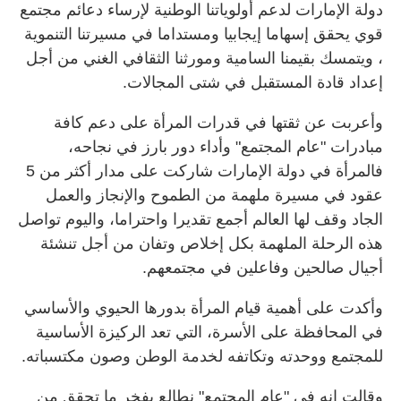
دولة الإمارات لدعم أولوياتنا الوطنية لإرساء دعائم مجتمع
قوي يحقق إسهاما إيجابيا ومستداما في مسيرتنا التنموية
، ويتمسك بقيمنا السامية ومورثنا الثقافي الغني من أجل
إعداد قادة المستقبل في شتى المجالات.
وأعربت عن ثقتها في قدرات المرأة على دعم كافة
مبادرات "عام المجتمع" وأداء دور بارز في نجاحه،
فالمرأة في دولة الإمارات شاركت على مدار أكثر من 5
عقود في مسيرة ملهمة من الطموح والإنجاز والعمل
الجاد وقف لها العالم أجمع تقديرا واحتراما، واليوم تواصل
هذه الرحلة الملهمة بكل إخلاص وتفان من أجل تنشئة
أجيال صالحين وفاعلين في مجتمعهم.
وأكدت على أهمية قيام المرأة بدورها الحيوي والأساسي
في المحافظة على الأسرة، التي تعد الركيزة الأساسية
للمجتمع ووحدته وتكاتفه لخدمة الوطن وصون مكتسباته.
وقالت إنه في "عام المجتمع" نطالع بفخر ما تحقق من