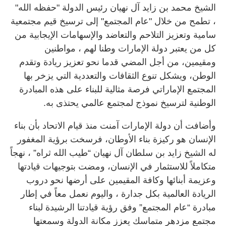
الشيخ محمد بن زايد آل نهيان رئيس الدولة "حفظه الله"
، تطمح من خلال "عام المجتمع" إلى ترسيخ قيم مجتمعية
سامية وتعزيز التلاحم والتعاضد والإسهامات الإيجابية من
كل من يعتبر دولة الإمارات وطنا لهم ، مواطنين
ومقيمين، من أجل المضي قدما نحو تعزيز ريادة وتقدم
الوطن، ويشكل تنوع الثقافات والتعددية التي يزخر بها
المجتمع الإماراتي فرصة مثالية للبناء على هذه المبادرة
الوطنية لترسيخ نموذج لمجتمع عالمي يحتذى به.
وأضافت أن دولة الإمارات آمنت منذ قيام الاتحاد بأن بناء
الإنسان هو ركيزة بناء الأوطان، فرسخت برؤية المغفور
له الشيخ زايد بن سلطان آل نهيان “طيب الله ثراه” ، نهجاً
متكاملاً للاستثمار في الإنسان، ومضت بتوجيهات قيادتها
وعزيمة أبنائها وكافة المقيمين على أرضها نحو دروب
الريادة العالمية بكل جدارة ، واليوم نعمل معاً في إطار
مبادرة “عام المجتمع” وفق رؤية قيادتنا الرشيدة لبناء
مجتمع مزدهر متماسك يعزز مكانة الدولة وسمعتها