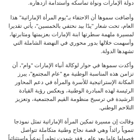
دولة الإمارات ونواة تماسكه واستدامة ازدهاره.
وأضافت سموها أن الاحتفاء بـ"يوم المرأة الإماراتية" هذا
العام، تحت شعار "يدًا بيد نحتفي بالخمسين"، يأتي تقديرا
لمسيرة ملهمة سطرتها ابنة الإمارات بعزيمتها ومثابرتها،
وأسهمت خلالها بدور محوري في النهضة الشاملة التي
تشهدها الدولة.
وأكدت سموها في حوار لوكالة أنباء الإمارات "وام"، أن
تزامن هذه المناسبة الوطنية مع "عام المجتمع"، يبرز
المكانة الإستراتيجية للأسرة والمرأة في دعم المحاور
الرئيسة لهذه المبادرة الوطنية، ويعكس رؤية القيادة
الرشيدة في ترسيخ منظومة القيم المجتمعية، وتعزيز
التلاحم الوطني.
وقالت إن مسيرة تمكين المرأة الإماراتية تمثل نموذجا
تنموياً رائداً وهي قصة نجاح وطنية متكاملة تتواصل
فصولها عاما بعد عام ، فقد شهدت تطوراً نوعياً واستثنائياً