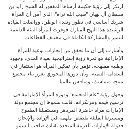
ارتكز إلى رؤية حكيمة أرساها المغفور له الشيخ زايد بن
سلطان آل نهيان "طيب الله ثراه"، الذي آمن أن المرأة
شريك أساسي في تطور وتقدم الوطن، وواصلت القيادة
الرشيدة هذا النهج المبارك فوفرت للمرأة البيئة الداعمة
للتميز والمشاركة الكاملة في مختلف القطاعات.
وأشارت إلى أن ما تحقق من إنجازات نوعية للمرأة
الإماراتية هو ثمرة رؤية إستراتيجية بعيدة المدى، وجهود
وطنية ممنهجة، تؤمن بأن تمكين المرأة هو استثمار في
استدامة التنمية، وبأن دورها المحوري يعزز بناء مجتمع
منتج، متماسك، ومنافس عالميا.
وحول رؤية "عام المجتمع" ودوره المرأة الإماراتية في
ترسيخ قيمه ومرتكزاته، قالت سموها إن مجتمع دولة
الإمارات مرآة حاضرنا المزدهر ومستقبلنا الطموح
ومسيرتنا المليئة بقصص ملهمة في الإرادة والإنجاز،
فدولة الإمارات العربية المتحدة بقيادة صاحب السمو