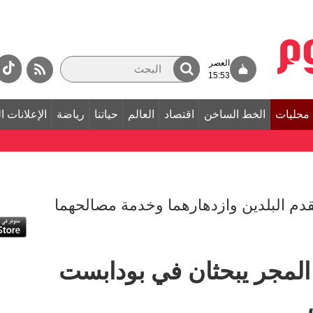
العصر
15:53
محليات
الخط الساخن
اقتصاد
العالم
حياتنا
رياضة
الإعلانات ا
دم البلدين وازدهارهما وخدمة مصالحهما
المجر يبحثان في بودابست