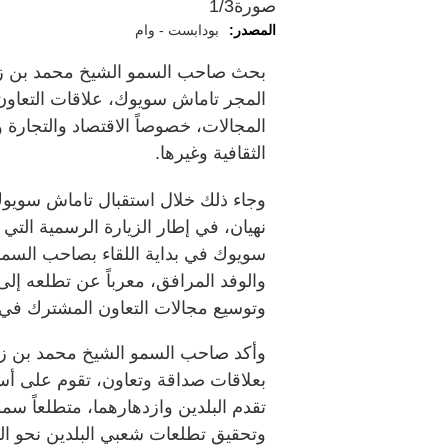
صورة
1/3
المصدر:
بودابست - وام
بحث صاحب السمو الشيخ محمد بن زايد
المجر تاماش سويوك، علاقات التعاون
المجالات، خصوصاً الاقتصاد والتجارة و
الثقافية وغيرها.
وجاء ذلك خلال استقبال تاماش سويو
نهيان، في إطار الزيارة الرسمية الت
سويوك في بداية اللقاء بصاحب السمو 
والوفد المرافق، معرباً عن تطلعه إلى
وتوسيع مجالات التعاون المشترك في م
وأكد صاحب السمو الشيخ محمد بن زايد
بعلاقات صداقة وتعاون، تقوم على أس
تقدم البلدين وازدهارهما، متطلعاً سمو
وتحقيق تطلعات شعبي البلدين نحو التن