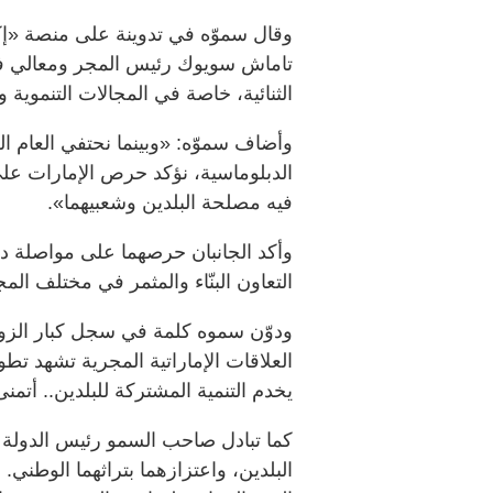
وقال سموّه في تدوينة على منصة «
تاماش سويوك رئيس المجر ومعالي فيك
الثنائية، خاصة في المجالات التنموية وا
الدبلوماسية، نؤكد حرص الإمارات على 
فيه مصلحة البلدين وشعبيهما».
وأكد الجانبان حرصهما على مواصلة دف
التعاون البنّاء والمثمر في مختلف المج
ودوّن سموه كلمة في سجل كبار الزوار
العلاقات الإماراتية المجرية تشهد تطو
يخدم التنمية المشتركة للبلدين.. أتمنى
كما تبادل صاحب السمو رئيس الدولة ور
البلدين، واعتزازهما بتراثهما الوطني