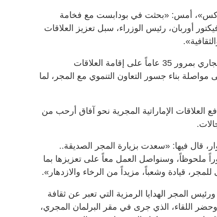
إكس»، أمس: «بحثت في بودابست مع فخامة
تور أوربان، رئيس الوزراء، سبل تعزيز العلاقات
لثقافية».
وأضاف سموّه: «وبينما نحتفي العام الجاري بمرور 35 عاماً على إقامة العلاقات
مواصلة بناء جسور التعاون التنموي مع المجر، لما
ع العلاقات الإماراتية المجرية نحو آفاق أرحب من
الات.
، قال فيها: «سعدت بزيارة المجر الصديقة..
راً ملحوظاً، وسنواصل العمل معاً على تعزيزها بما
 للمجر، قيادة وشعباً، مزيداً من الرخاء والازدهار».
ئيس المجر الهدايا الرمزية التي تعبر عن ثقافة
. وحضر اللقاء، الذي جرى في مقر البرلمان المجري،