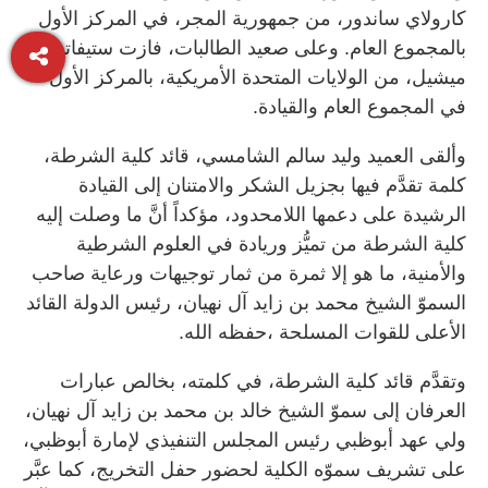
كارولاي ساندور، من جمهورية المجر، في المركز الأول
بالمجموع العام. وعلى صعيد الطالبات، فازت ستيفاتي آن
ميشيل، من الولايات المتحدة الأمريكية، بالمركز الأول
في المجموع العام والقيادة.
وألقى العميد وليد سالم الشامسي، قائد كلية الشرطة،
كلمة تقدَّم فيها بجزيل الشكر والامتنان إلى القيادة
الرشيدة على دعمها اللامحدود، مؤكداً أنَّ ما وصلت إليه
كلية الشرطة من تميُّز وريادة في العلوم الشرطية
والأمنية، ما هو إلا ثمرة من ثمار توجيهات ورعاية صاحب
السموّ الشيخ محمد بن زايد آل نهيان، رئيس الدولة القائد
الأعلى للقوات المسلحة ،حفظه الله.
وتقدَّم قائد كلية الشرطة، في كلمته، بخالص عبارات
العرفان إلى سموّ الشيخ خالد بن محمد بن زايد آل نهيان،
ولي عهد أبوظبي رئيس المجلس التنفيذي لإمارة أبوظبي،
على تشريف سموّه الكلية لحضور حفل التخريج، كما عبَّر