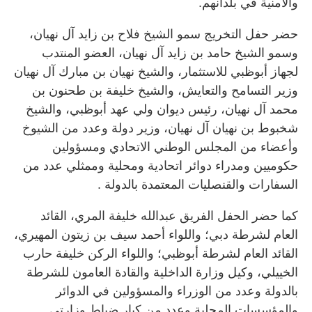
والأمنية في بلدانهم.
حضر حفل التخريج سمو الشيخ فلاح بن زايد آل نهيان،
وسمو الشيخ حامد بن زايد آل نهيان، العضو المنتدب
لجهاز أبوظبي للاستثمار، والشيخ نهيان بن مبارك آل نهيان
وزير التسامح والتعايش، والشيخ خليفة بن طحنون بن
محمد آل نهيان، رئيس ديوان ولي عهد أبوظبي، والشيخ
شخبوط بن نهيان آل نهيان، وزير دولة وعدد من الشيوخ
وأعضاء من المجلس الوطني الاتحادي ومسؤولين
حكوميين ومدراء دوائر اتحادية ومحلية وممثلي عدد من
السفارات والقنصليات المعتمدة بالدولة .
كما حضر الحفل الفريق عبدالله خليفة المري، القائد
العام لشرطة دبي؛ واللواء أحمد سيف بن زيتون المهيري،
القائد العام لشرطة أبوظبي؛ واللواء الركن خليفة حارب
الخييلي، وكيل وزارة الداخلية والقادة العامون للشرطة
بالدولة وعدد من الوزراء والمسؤولين في الدوائر
والمؤسسات المحلية وعدد من كبار ضباط وزارتي