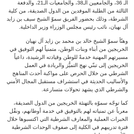
الـ 36، والجامعيين الـ38، والجامعيات الـ21، والدفعة
الثالثة من الطلبة الموفدين من الدول الصديقة، من كلية
الشرطة، وذلك بحضور الفريق سموّ الشيخ سيف بن زايد
آل نهيان، نائب رئيس مجلس الوزراء وزير الداخلية.
وهنّأ سموّ الشيخ خالد بن محمد بن زايد آل نهيان
الخريجين من أبناء وبنات الوطن، متمنياً لهم التوفيق في
مسيرتهم المهنية خدمةً للوطن وقيادته الرشيدة، داعياً
الخريجين إلى تبنّي نهج التميُّز والريادة في العمل
الشرطي من خلال الحرص على مواكبة أحدث المناهج
والأساليب الحديثة في استشراف مستقبل المجال الأمني
والشرطي الذي يشهد تحولات متسارعة.
كما توجّه سموّه بالتهنئة الخريجين من الدول الصديقة،
معرباً عن تمنياته لهم بالتوفيق في خدمة أوطانهم، ونقْل
الخبرات العملية والمعارف الشرطية التي اكتسبوها خلال
فترة تدريبهم في الكلية إلى صفوف الوحدات الشرطية