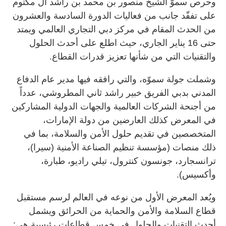
وحرص سموّ الشيخ منصور بن محمد بن راشد آل مكتوم
على تفقّد جانب من فعاليات الدورة السادسة والعشرون
من الحدث المقام في مركز دبي التجاري العالمي ويمتد
حتى 16 يناير الجاري، حيث اطلع على أحدث الحلول
والتقنيات التي من شأنها تعزيز قدرات القطاع.
وشملت جولة سموّه، والتي رافقه فيها مدير عام الدفاع
المدني بدبي الفريق خبير راشد ثاني المطروشي، عدداً
من أجنحة الشركات العالمية والجهات الدولية المشاركين
في المعرض كذلك العارضين من دولة الإمارات،
المتخصصين في تقديم حلول الأمن والسلامة، بما في
ذلك منصات (مؤسسة تنظيم الصناعة الأمنية (سيرا)،
ترانسجارد، جونسون كنترول، تيلي راديو، طبارة،
وأكسيس).
ويُعد المعرض الأول من نوعه في العالم لرسم مستقبل
قطاع السلامة والأمن والحماية من الحرائق ويشمل
أحدث التقنيات والحلول في خمس قطاعات رئيسية هي: