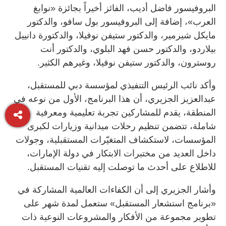
البروفيسور فاضل أديب، الفائز أخيراً بجائزة «نوابغ
العرب»، إضافة إلى البروفيسور بول سافو، والدكتور
مايكل شيرمير، والدكتور ستيفن نوفيلا، والدكتورة دانييل
بيلاردو، والدكتور حسن فهد البلوي، والدكتور أنت
روسترون، والدكتور ﺳﺘﻴﻔﻦ ﻧﻮﻓﻴﻼ، وغيرهم الكثير.
وأكد نائب الرئيس التنفيذي لمؤسسة دبي للمستقبل،
عبدالعزيز الجزيري، أن هذا البرنامج، الأول من نوعه في
المنطقة، يقدم للمشاركين تجربة تعليمية ومعرفية
شاملة، تتضمن تنظيم رحلات ميدانية وزيارات لكبرى
المؤسسات، لاستكشاف المتغيّرات المستقبلية، وجولات
داخل العديد من مختبرات الابتكار في دولة الإمارات،
للاطلاع على أحدث ما توصلت إليه تقنيات المستقبل.
وأشار الجزيري إلى أن الكفاءات العالمية المشاركة في
«برنامج استشعار المستقبل» ستعمل لمدة شهر على
تطوير مجموعة من الأفكار والمشروعات النوعية ذات