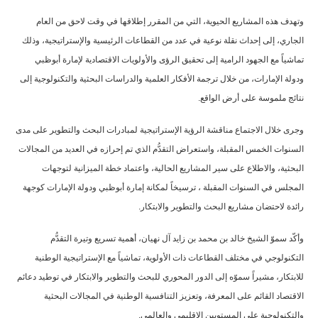
وتهدف هذه المشاريع الحيوية، التي من المقرر إطلاقها في وقت لاحق من العام
الجاري، إلى إحداث نقلة نوعية في عدد من القطاعات الرئيسية والإستراتيجية، وذلك
تماشياً مع الجهود الرامية إلى تحقيق الرؤى والأولويات الاقتصادية لإمارة أبوظبي
ودولة الإمارات، من خلال ترجمة الأفكار العلمية والدراسات البحثية والتكنولوجية إلى
نتائج ملموسة على أرض الواقع.
وجرى خلال الاجتماع مناقشة الرؤية الإستراتيجية لمبادرات البحث والتطوير على مدى
السنوات الخمس المقبلة، واستعراض التقدُّم الذي تم إحرازه في العديد من المجالات
البحثية، والاطلاع على سير المشاريع الحالية، واعتماد خطة الميزانية لتوجهات
المجلس في السنوات المقبلة ، ترسيخاً لمكانة إمارة أبوظبي ودولة الإمارات كوجهة
رائدة لاحتضان مشاريع البحث والتطوير والابتكار.
وأكّد سموّ الشيخ خالد بن محمد بن زايد آل نهيان، أهمية تسريع وتيرة التقدُّم
التكنولوجي في مختلف القطاعات ذات الأولوية، تماشياً مع الإستراتيجية الوطنية
للابتكار، مشيراً سموّه إلى الدور المحوري للبحث والتطوير والابتكار في توطيد دعائم
الاقتصاد القائم على المعرفة، وتعزيز التنافسية الوطنية في المجالات البحثية
والتكنولوجية على المستويين الإقليمي والعالمي.