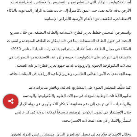
أبحاث تكنولوجيا الرادار التي تستطيع تصوير التضاريس والخصائص الجغرافية تحت
الأرض بدقة عالية تصل حتى عمق 25 متراً، إلى جانب تقنيات الرادار المدعومة بالذكاء
الاصطناعي، للكشف عن الألغام الأرضية للأغراض الإنسانية.
واستعرض المجلس خطط تعزيز قطاع الاستدامة والطاقة النظيفة، من خلال تسريع
البحث في حلول الطاقة المستدامة، بما في ذلك ابتكارات الطاقة المتجددة والتقنيات
الفعّالة في مجال الطاقة، دعماً لأهداف إستراتيجية الإمارات للحياد المناخي 2050؛
بالإضافة إلى التركيز على التكنولوجيا الحيوية والزراعة، للاستفادة من التطورات في
مجالات التكنولوجيا الحيوية والروبوتات لدعم جهود تعزيز قطاع الرعاية الصحية،
ومعالجة تحديات الأمن الغذائي العالمي، وتعزيزالإنتاجية الزراعية في البيئات الجافة.
كما سلَّط المجلس الضوء على المشاريع الحالية، وناقش مبادرات دعم
تطويرالكفاءات الوطنية المؤهلة في مجالات العلوم والتكنولوجيا والهندسة
والرياضيات، التي تهدف إلى دعم منظومة الابتكار التكنولوجي في دولة الإمارات، من
خلال الاستثمار في تطوير الكوادر الوطنية، ترسيخاً لمكانة الدولة كمركز عالمي
للتميُّز والابتكار في هذه المجالات الاستراتيجية.
وخلال الاجتماع، قدّم معالي فيصل عبدالعزيز البناي، مستشار رئيس الدولة لشؤون