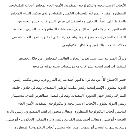
الأبحاث الإستراتيجية والتكنولوجية المتقدمة، الأمين العام لمجلس أبحاث التكنولوجيا
المتطورة، مقترح الميزانية للسنوات الخمس المقبلة، والذي يعكس التزام المجلس
بالحفاظ على التميُّز البحثي، مع استكشاف فرص الشراكات الإستراتيجية بين
القطاعين العام والخاص؛ وذلك بهدف دعم قابلية التوسّع وتعزيز الجدوى التجارية
للتقنيات المبتكرة، بما يعزز قدرة دولة الإمارات على تحقيق التطور المستدام في
مجالات البحث والتطوير والابتكار التكنولوجي.
وتركّز الميزانية على سبل تعزيز التعاون العالمي للمجلس، من خلال تخصيص
استثمارات إستراتيجية لشراكات مع مؤسسات بحثية دولية مرموقة.
حضر الاجتماع كلٌّ من معالي الدكتور أحمد مبارك المزروعي، رئيس مكتب رئيس
الدولة للشؤون الإستراتيجية رئيس مكتب أبوظبي التنفيذي، ومعالي خلدون خليفة
المبارك، رئيس جهاز الشؤون التنفيذية، ومعالي فيصل عبدالعزيز البناي، مستشار
رئيس الدولة لشؤون الأبحاث الاستراتيجية والتكنولوجية المتقدمة الأمين العام
لمجلس أبحاث التكنولوجيا المتطورة، ومعالي منصور إبراهيم المنصوري، رئيس دائرة
الصحة - أبوظبي، ومعالي أحمد تميم الكتاب، رئيس دائرة التمكين الحكومي - أبوظبي،
وسعادة شهاب عيسى أبو شهاب، مدير عام مجلس أبحاث التكنولوجيا المتطورة،