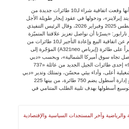
أعلنت شركة دبي لصناعات الطيران أنها وقعت اتفاقية شراء لـ10 طائرات جديدة من
 «شركة يونايتد إيرلاينز»، ودخولها في عقود إيجار طويلة الأجل
لتلك الطائرات، التي ستُسلم بين أغسطس 2025 وفبراير 2026، وقال الرئيس التنفيذي
ابور: «يسرّنا أن نواصل تعزيز علاقتنا المتميّزة
مع شركة (يونايتد)، ويأتي الإعلان اليوم عن اتفاقية البيع وإعادة التأجير لـ10 طائرات من
طراز (بوينغ 737-9) بعد استحواذنا أخيراً على طائرة (إيرباص A321neo) المؤجّرة إلى
متواصل تجاه سوق أميركا الشمالية»، وبحسب «دبي
لصناعات الطيران»، تُعد «بوينغ 737-9» إحدى طائرات الجيل الجديد من عائلة «737
لية أعلى، وأداء بيئي محسّن، وتمتلك وتدير «دبي
لصناعات الطيران»، وتلتزم بامتلاك أو إدارة أسطول يضم 750 طائرة، من بينها 225
سيع أسطولها بهدف تلبية الطلب المتنامي في
لية والرياضية وآخر المستجدات السياسية والإقتصادية