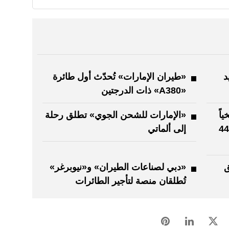
د
«طيران الإمارات» تُحدّث أول طائرة
«A380» ذات الدرجتين
اً
«الإمارات للشحن الجوي» تطلق رحلة
بتحديث وتجديد 100 طائرة خلال 44
إلى ألماتي
ق
«دبي لصناعات الطيران» و«نيوبرغر»
تُطلقان منصة لتأجير الطائرات