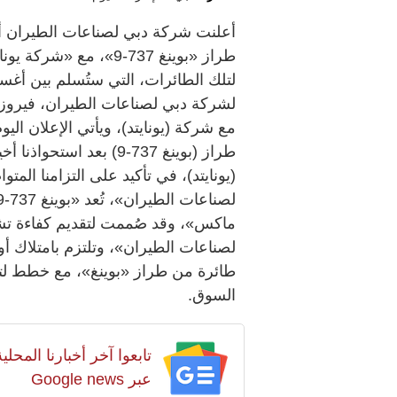
طراز «بوينغ 737-9»، مع
لشركة دبي لصناعات الطيران، فيروز تار
(يونايتد)، في تأكيد على التزامنا ال
ماكس»، وقد صُممت لتقديم كفاءة تشغي
طائرة من طراز «بوينغ»، مع خطط لتو
السوق.
تابعوا آخر أخبارنا المح
عبر Google news