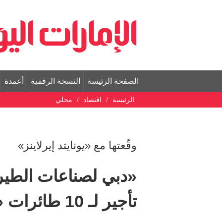
الصفحة الرئيسة
النسخة الرقمية
أعمدة
الرئيسة
اقتصاد
محلي
وقّعتها مع «يونايتد إيرلاينز»
«دبي لصناعات الطيرا
تأجير لـ 10 طائرات «بوينغ 737-9»