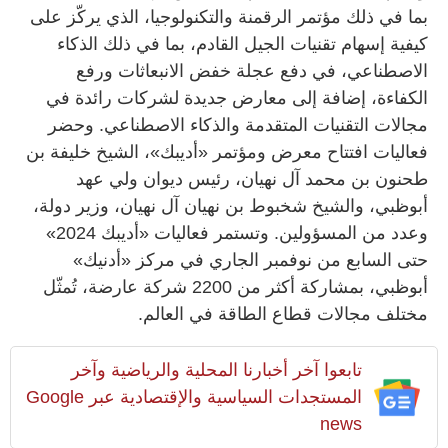
بما في ذلك مؤتمر الرقمنة والتكنولوجيا، الذي يركّز على
كيفية إسهام تقنيات الجيل القادم، بما في ذلك الذكاء
الاصطناعي، في دفع عجلة خفض الانبعاثات ورفع
الكفاءة، إضافة إلى معارض جديدة لشركات رائدة في
مجالات التقنيات المتقدمة والذكاء الاصطناعي. وحضر
فعاليات افتتاح معرض ومؤتمر «أديبك»، الشيخ خليفة بن
طحنون بن محمد آل نهيان، رئيس ديوان ولي عهد
أبوظبي، والشيخ شخبوط بن نهيان آل نهيان، وزير دولة،
وعدد من المسؤولين. وتستمر فعاليات «أديبك 2024»
حتى السابع من نوفمبر الجاري في مركز «أدنيك»
أبوظبي، بمشاركة أكثر من 2200 شركة عارضة، تُمثّل
مختلف مجالات قطاع الطاقة في العالم.
تابعوا آخر أخبارنا المحلية والرياضية وآخر
المستجدات السياسية والإقتصادية عبر Google
news