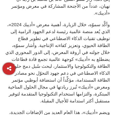
نهيان، عدداً من الأجنحة المشاركة في معرض ومؤتمر
«أديبك».
وأكَّد سموّه، خلال الزيارة، أهمية معرض «أديبك 2024»،
الذي يُعد منصة عالمية رئيسة لدعم الجهود الرامية إلى
توظيف تقنيات الذكاء الاصطناعي في تطوير قطاع
الطاقة الحيوي، وتعزيز كفاءته الإنتاجية. وأشار سموّه،
خلال جولته في أروقة المعرض، إلى الدور المحوري الذي
يضطلع به «أديبك» كوجهة عالمية تجمع قادة قطاعات
الطاقة والتكنولوجيا والاستثمار، لبحث سُبل دمج حلول
الذكاء الاصطناعي في دعم جهود التحوّل نحو مصادر
الطاقة المستدامة، مؤكِّداً أن استضافة أبوظبي مؤتمر
ومعرض «أديبك» تُبرز ريادتها في مجال الحلول المناخية
المبتكرة، والتزامها استخدام التكنولوجيا المتقدمة لتوفير
مستقبل أكثر استدامة للأجيال المقبلة.
ويضم «أديبك»، هذا العام العديد من الإضافات الجديدة،