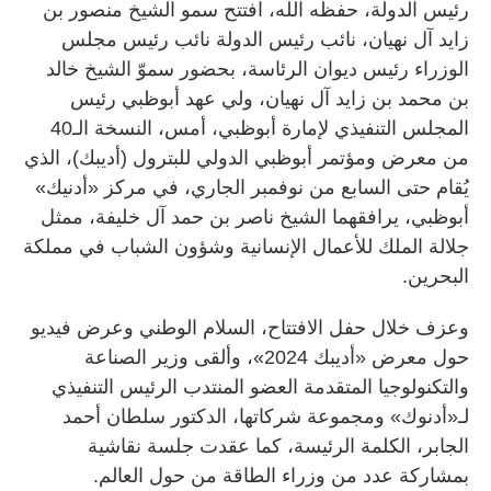
رئيس الدولة، حفظه الله، افتتح سمو الشيخ منصور بن
زايد آل نهيان، نائب رئيس الدولة نائب رئيس مجلس
الوزراء رئيس ديوان الرئاسة، بحضور سموّ الشيخ خالد
بن محمد بن زايد آل نهيان، ولي عهد أبوظبي رئيس
المجلس التنفيذي لإمارة أبوظبي، أمس، النسخة الـ40
من معرض ومؤتمر أبوظبي الدولي للبترول (أديبك)، الذي
يُقام حتى السابع من نوفمبر الجاري، في مركز «أدنيك»
أبوظبي، يرافقهما الشيخ ناصر بن حمد آل خليفة، ممثل
جلالة الملك للأعمال الإنسانية وشؤون الشباب في مملكة
البحرين.
وعزف خلال حفل الافتتاح، السلام الوطني وعرض فيديو
حول معرض «أديبك 2024»، وألقى وزير الصناعة
والتكنولوجيا المتقدمة العضو المنتدب الرئيس التنفيذي
لـ«أدنوك» ومجموعة شركاتها، الدكتور سلطان أحمد
الجابر، الكلمة الرئيسة، كما عقدت جلسة نقاشية
بمشاركة عدد من وزراء الطاقة من حول العالم.