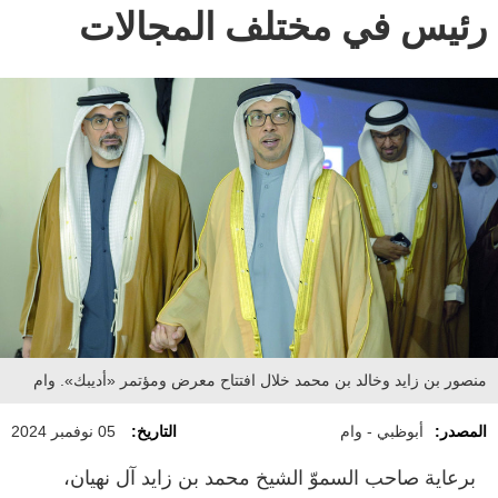
رئيس في مختلف المجالات
منصور بن زايد وخالد بن محمد خلال افتتاح معرض ومؤتمر «أديبك». وام
المصدر:
أبوظبي - وام
التاريخ:
05 نوفمبر 2024
برعاية صاحب السموّ الشيخ محمد بن زايد آل نهيان،