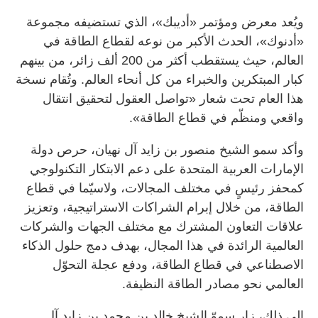
ويُعد معرض ومؤتمر «أديبك»، الذي تستضيفه مجموعة
«أدنوك»، الحدث الأكبر من نوعه لقطاع الطاقة في
العالم، حيث يستقطب أكثر من 200 ألف زائر، من بينهم
كبار المبتكرين والخبراء من كل أنحاء العالم. وتُقام نسخة
هذا العام تحت شعار «تواصل العقول لتحقيق انتقال
واقعي ومنظّم في قطاع الطاقة».
وأكد سمو الشيخ منصور بن زايد آل نهيان، حرص دولة
الإمارات العربية المتحدة على دعم الابتكار التكنولوجي
كمحفز رئيسٍ في مختلف المجالات، ولاسيّما في قطاع
الطاقة، من خلال إبرام الشراكات الاستراتيجية، وتعزيز
علاقات التعاون المشترك مع مختلف الجهات والشركات
العالمية الرائدة في هذا المجال، بهدف دمج حلول الذكاء
الاصطناعي في قطاع الطاقة، ودفع عجلة التحوّل
العالمي نحو مصادر الطاقة النظيفة.
إلى ذلك، زار سموّ الشيخ خالد بن محمد بن زايد آل