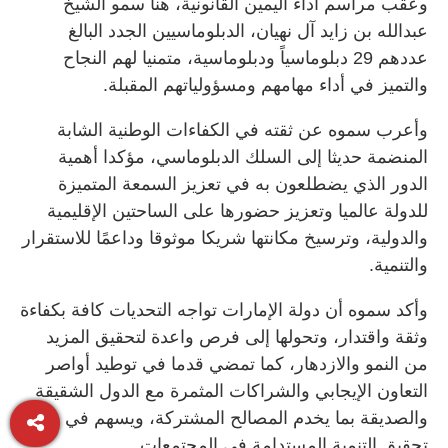
وعقب مراسم أداء اليمين القانونية، هنأ سمو الشيخ
عبدالله بن زايد آل نهيان، الدبلوماسيين الجدد البالغ
عددهم 29 دبلوماسياً ودبلوماسية، متمنيا لهم النجاح
والتميز في أداء مهامهم ومسؤولياتهم المقبلة.
وأعرب سموه عن ثقته في الكفاءات الوطنية الشابة
المنضمة حديثا إلى السلك الدبلوماسي، مؤكدا أهمية
الدور الذي يضطلعون به في تعزيز السمعة المتميزة
للدولة عالميا وتعزيز حضورها على الساحتين الإقليمية
والدولية، وترسيخ مكانتها شريكا موثوقا وداعمًا للاستقرار
والتنمية.
وأكد سموه أن دولة الإمارات تواجه التحديات كافة بكفاءة
وثقة واقتدار، وتحولها إلى فرص واعدة لتحقيق المزيد
من النمو والازدهار، كما تمضي قدما في توطيد أواصر
التعاون الإيجابي والشراكات المثمرة مع الدول الشقيقة
والصديقة بما يخدم المصالح المشتركة، ويسهم في
تحقيق التنمية المستدامة في المجتمعات.