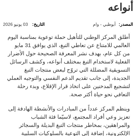
أنواعه
المصدر:
أبوظبي - وام
التاريخ:
03 يونيو 2026
أطلق المركز الوطني للتأهيل حملة توعوية بمناسبة اليوم
العالمي للامتناع عن تعاطي التبغ، الذي يوافق 31 مايو
من كل عام، بهدف نشر المعرفة الصحيحة حول الأضرار
الفعلية لاستخدام التبغ بمختلف أنواعه، وكشف الرسائل
التسويقية المضللة التي تروّج لبعض منتجات التبغ
الجديدة، إلى جانب تقديم الدعم النفسي والتوجيه العملي
لتشجيع المدخنين على اتخاذ قرار الإقلاع، وبدء رحلة
التعافي نحو حياة أكثر صحة.
وينظم المركز عدداً من المبادرات والأنشطة الهادفة إلى
تعزيز وعي أفراد المجتمع، لاسيّما فئة الشباب
والمراهقين، بمخاطر منتجات التبغ البديلة والسجائر
الإلكترونية، إضافة إلى التوعية بالسلوكيات السلبية