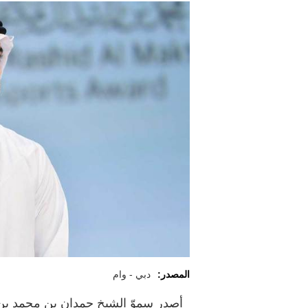
المصدر:
دبي - وام
أصدر سموّ الشيخ حمدان بن محمد ب